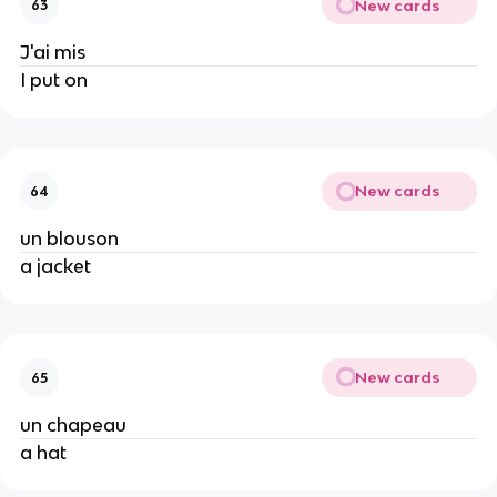
New cards
63
J'ai mis
I put on
New cards
64
un blouson
a jacket
New cards
65
un chapeau
a hat