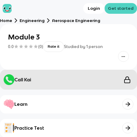
Login
Get started
Home
Engineering
Aerospace Engineering
Module 3
0.0
(
0
)
Studied by
1
person
Rate it
Call Kai
Learn
Practice Test