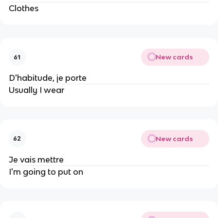
Clothes
New cards
61
D'habitude, je porte
Usually I wear
New cards
62
Je vais mettre
I'm going to put on