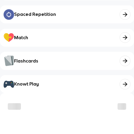
Spaced Repetition
Match
Flashcards
Knowt Play