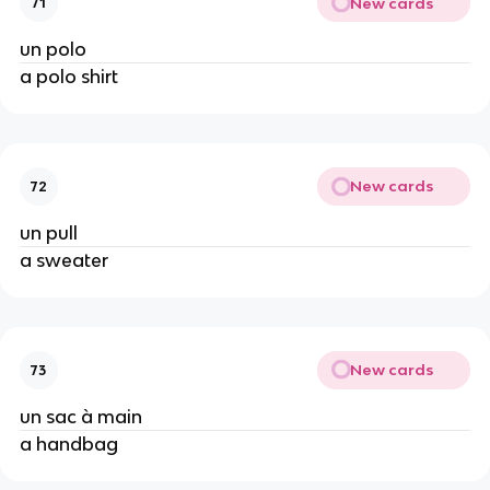
New cards
71
un polo
a polo shirt
New cards
72
un pull
a sweater
New cards
73
un sac à main
a handbag