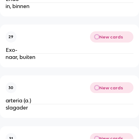
in, binnen
New cards
29
Exo-
naar, buiten
New cards
30
arteria (a.)
slagader
New cards
31