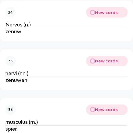
New cards
34
Nervus (n.)
zenuw
New cards
35
nervi (nn.)
zenuwen
New cards
36
musculus (m.)
spier