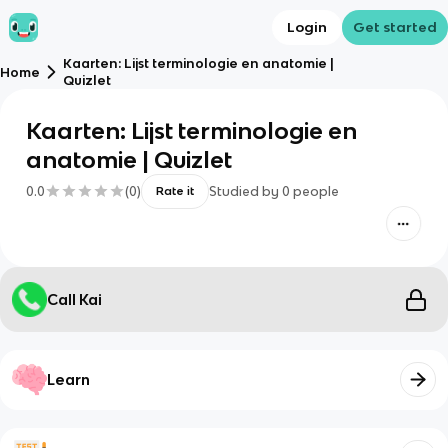
Login
Get started
Kaarten: Lijst terminologie en anatomie |
Home
Quizlet
Kaarten: Lijst terminologie en
anatomie | Quizlet
0.0
(
0
)
Studied by
0
people
Rate it
Call Kai
Learn