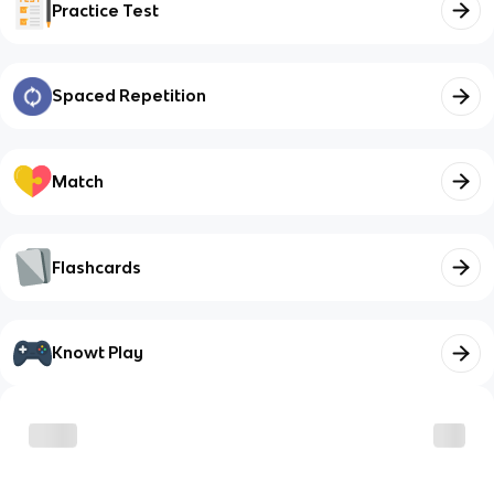
Practice Test
Spaced Repetition
Match
Flashcards
Knowt Play