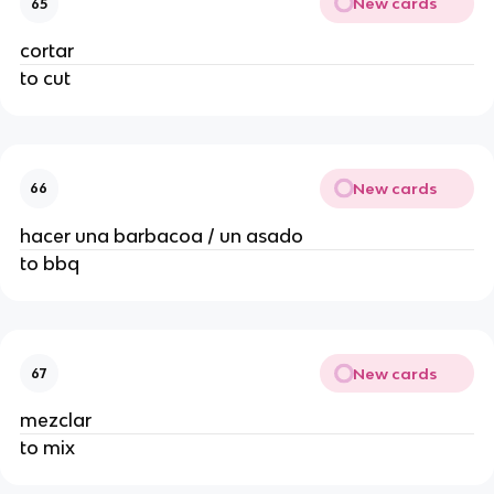
New cards
65
cortar
to cut
New cards
66
hacer una barbacoa / un asado
to bbq
New cards
67
mezclar
to mix