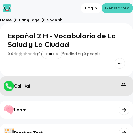
Login
Get started
Home
Language
Spanish
Español 2 H - Vocabulario de La
Salud y La Ciudad
0.0
(
0
)
Studied by
0
people
Rate it
Call Kai
Learn
Practice Test