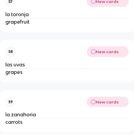
New cards
57
la toronja
grapefruit
New cards
58
las uvas
grapes
New cards
59
la zanahoria
carrots