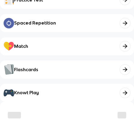
Spaced Repetition
Match
Flashcards
Knowt Play