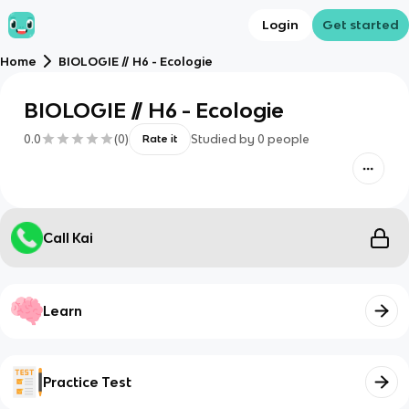
Login
Get started
Home
BIOLOGIE // H6 - Ecologie
BIOLOGIE // H6 - Ecologie
0.0
(
0
)
Studied by
0
people
Rate it
Call Kai
Learn
Practice Test