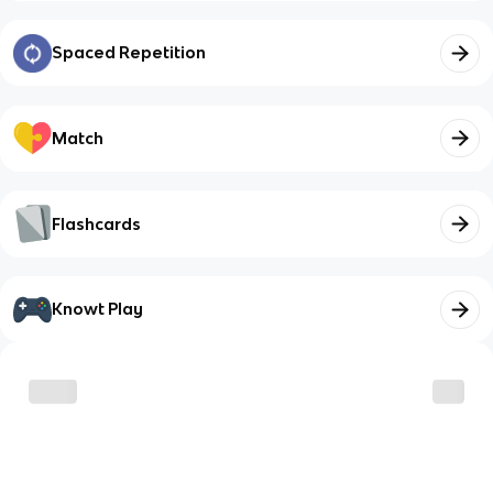
Spaced Repetition
Match
Flashcards
Knowt Play