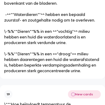
bovenkant van de bladeren.
 -^^**Waterdieren**^^ hebben een bepaald 
zuurstof- en zoutgehalte nodig om te overleven. 
\-%%**Dieren**%% in een ^^*vochtig*^^ milieu 
hebben een huid die waterdoorlatend is en 
produceren sterk verdunde urine. 
\-%%**Dieren**%% in een ==*droog*== milieu 
hebben daarentegen een huid die waterafstotend 
is, hebben beperkte verdampingsademhaling en 
produceren sterk geconcentreerde urine.
New cards
19
\***Hoe beïnvloedt temperatuur de 