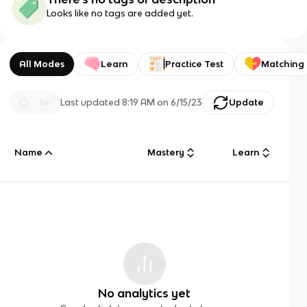
Looks like no tags are added yet.
All Modes
Learn
Practice Test
Matching
Last updated
8:19 AM
on
6/15/23
Update
Name
Mastery
Learn
No analytics yet