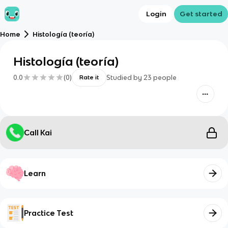
Login
Get started
Home
Histología (teoría)
Histología (teoría)
0.0
(
0
)
Studied by
23
people
Rate it
Call Kai
Learn
Practice Test