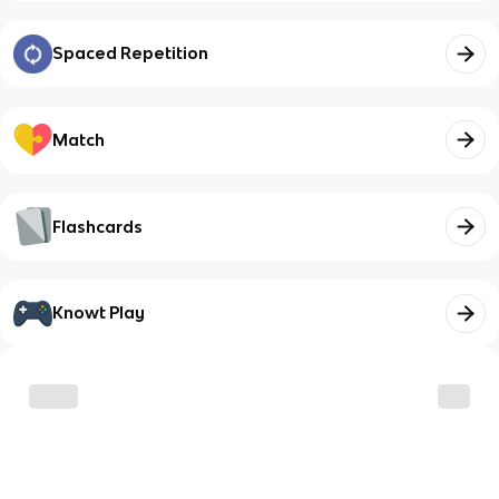
Spaced Repetition
Match
Flashcards
Knowt Play