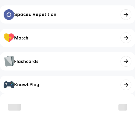
Spaced Repetition
Match
Flashcards
Knowt Play