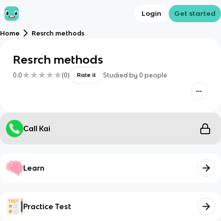
Login
Get started
Home
Resrch methods
Resrch methods
0.0
(
0
)
Studied by
0
people
Rate it
Call Kai
Learn
Practice Test