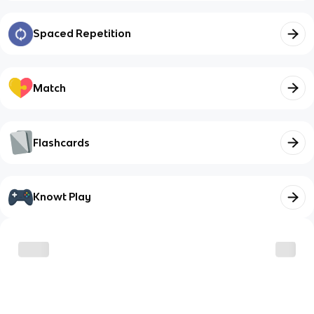
Spaced Repetition
Match
Flashcards
Knowt Play