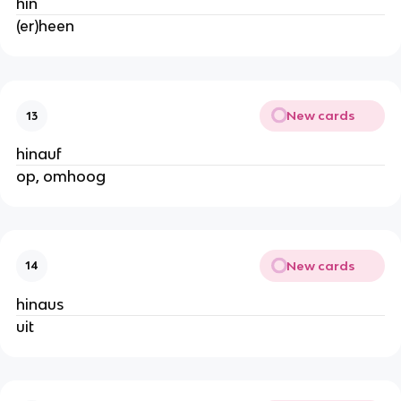
hin
(er)heen
New cards
13
hinauf
op, omhoog
New cards
14
hinaus
uit