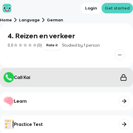
Login
Get started
Home
Language
German
4. Reizen en verkeer
0.0
(
0
)
Studied by
1
person
Rate it
Call Kai
Learn
Practice Test