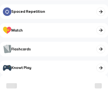
Spaced Repetition
Match
Flashcards
Knowt Play