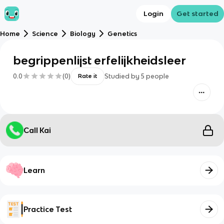
Login
Get started
Home
Science
Biology
Genetics
begrippenlijst erfelijkheidsleer
0.0
(
0
)
Studied by
5
people
Rate it
Call Kai
Learn
Practice Test