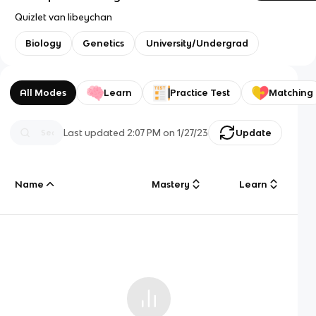
Quizlet van libeychan
Biology
Genetics
University/Undergrad
All Modes
Learn
Practice Test
Matching
Last updated
2:07 PM
on
1/27/23
Update
Name
Mastery
Learn