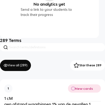
No analytics yet
Send a link to your students to
track their progress
289
Terms
View all (
289
)
Star these 289
New cards
1
1 cM
gen afstand waarbinnen 1% van de gevallen 1