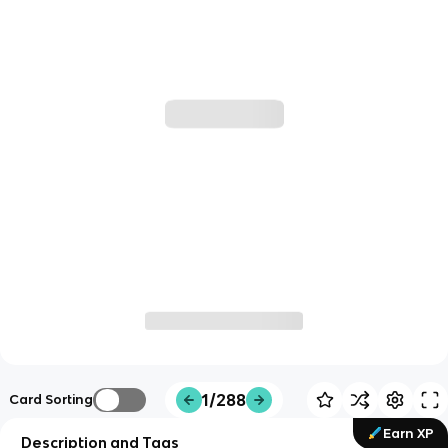
1/288
Card Sorting
Earn XP
Description and Tags