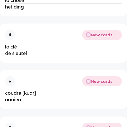
la chose
het ding
New cards
5
la clé
de sleutel
New cards
6
coudre [kudr]
naaien