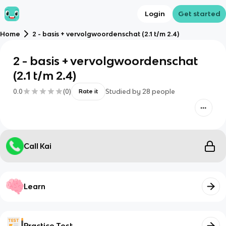
Login
Get started
Home
2 - basis + vervolgwoordenschat (2.1 t/m 2.4)
2 - basis + vervolgwoordenschat
(2.1 t/m 2.4)
0.0
(
0
)
Studied by
28
people
Rate it
Call Kai
Learn
Practice Test