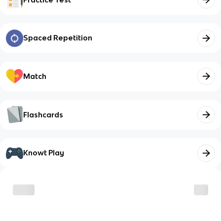
Spaced Repetition
Match
Flashcards
Knowt Play