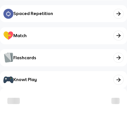
Spaced Repetition
Match
Flashcards
Knowt Play