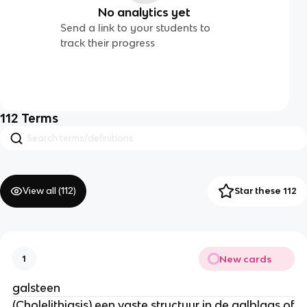
No analytics yet
Send a link to your students to
track their progress
112
Terms
View all (
112
)
Star these 112
New cards
1
galsteen
(Cholelithiasis) een vaste structuur in de galblaas of