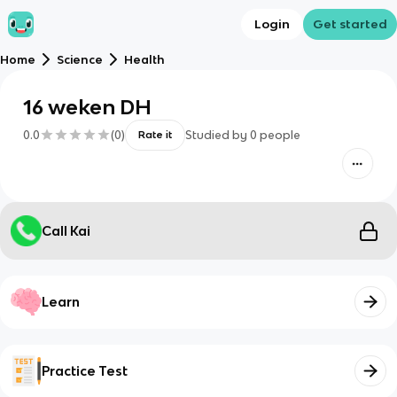
Login
Get started
Home
Science
Health
16 weken DH
0.0
(
0
)
Studied by
0
people
Rate it
Call Kai
Learn
Practice Test