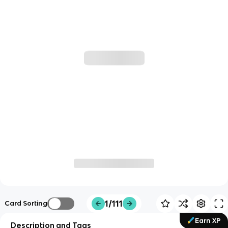
1/111
Card Sorting
Earn XP
Description and Tags