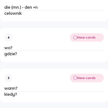
die (mn.) - den +n
celownik
New cards
4
wo?
gdzie?
New cards
5
wann?
kiedy?