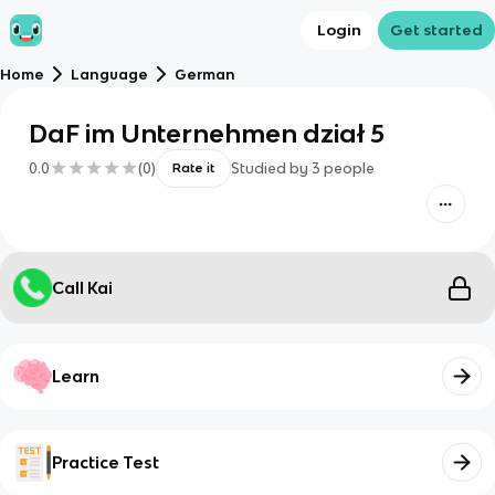
Login
Get started
Home
Language
German
DaF im Unternehmen dział 5
0.0
(
0
)
Studied by
3
people
Rate it
Call Kai
Learn
Practice Test