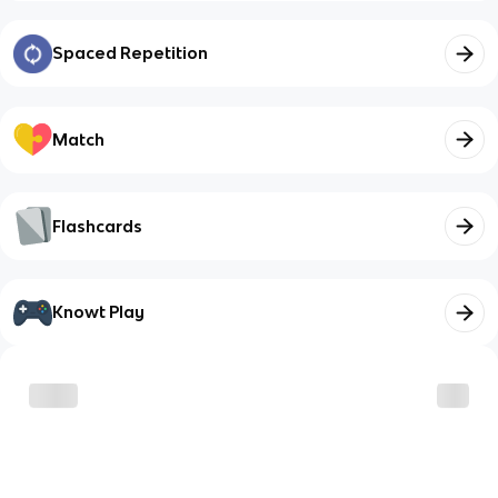
Spaced Repetition
Match
Flashcards
Knowt Play