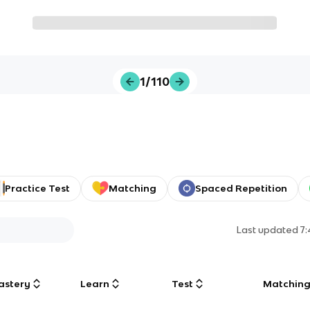
1/110
Practice Test
Matching
Spaced Repetition
Last updated
7
astery
Learn
Test
Matchin