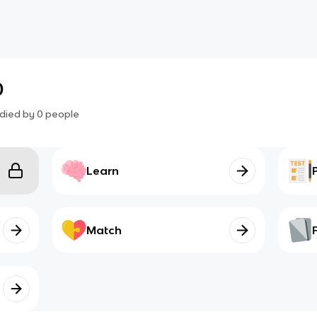
0
died by
0
people
Learn
Match