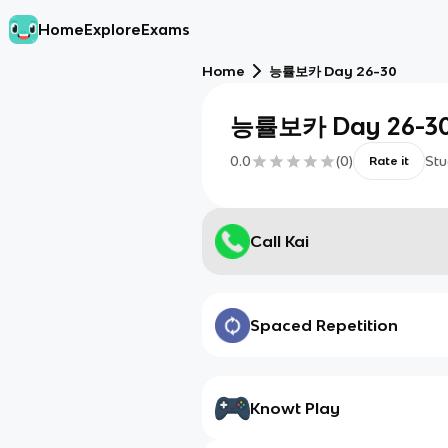
Home
Explore
Exams
Home
능률보카 Day 26-30
능률보카 Day 26-3
0.0
(
0
)
Stu
Rate it
Call Kai
Spaced Repetition
Knowt Play