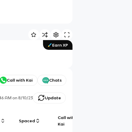
Earn XP
Call with Kai
Chats
:46 AM
on
8/10/23
Update
Call with
g
Spaced
Chat
Kai