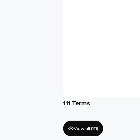
111
Terms
View all (
111
)