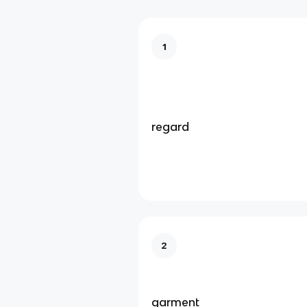
1
regard
2
garment