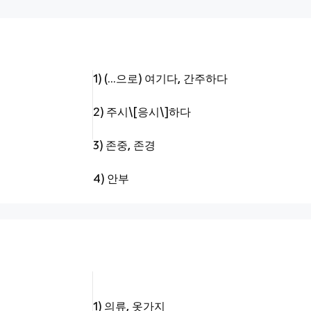
1) (…으로) 여기다, 간주하다
2) 주시\[응시\]하다
3) 존중, 존경
4) 안부
1) 의류, 옷가지