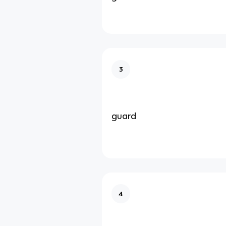
3
guard
4