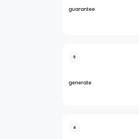
guarantee
5
generate
6