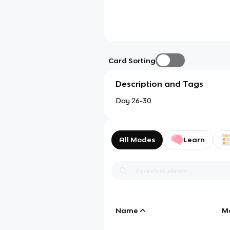
Card Sorting
Description and Tags
Day 26-30
All Modes
Learn
Name
M