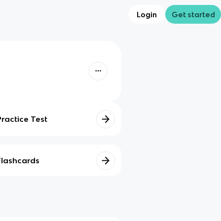
Login
Get started
Practice Test
Flashcards