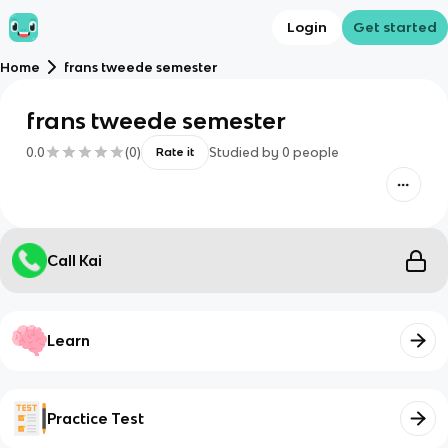
Login
Get started
Home
frans tweede semester
frans tweede semester
0.0
(
0
)
Studied by
0
people
Rate it
Call Kai
Learn
Practice Test