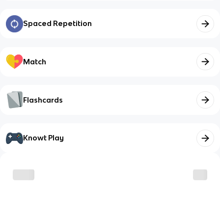
Spaced Repetition
Match
Flashcards
Knowt Play