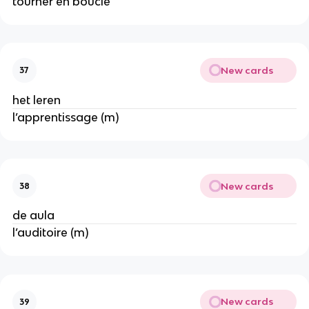
tourner en boucle
New cards
37
het leren
l’apprentissage (m)
New cards
38
de aula
l’auditoire (m)
New cards
39