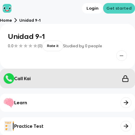
Login
Get started
Home
Unidad 9-1
Unidad 9-1
0.0
(
0
)
Studied by
0
people
Rate it
Call Kai
Learn
Practice Test