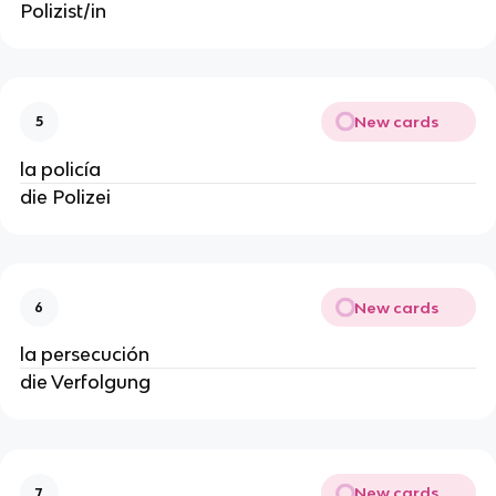
Polizist/in
New cards
5
la policía
die Polizei
New cards
6
la persecución
die Verfolgung
New cards
7