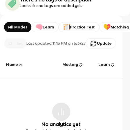
Looks like no tags are added yet.
All Modes
Learn
Practice Test
Matching
Last updated
11:13 AM
on
6/3/25
Update
Name
Mastery
Learn
No analytics yet