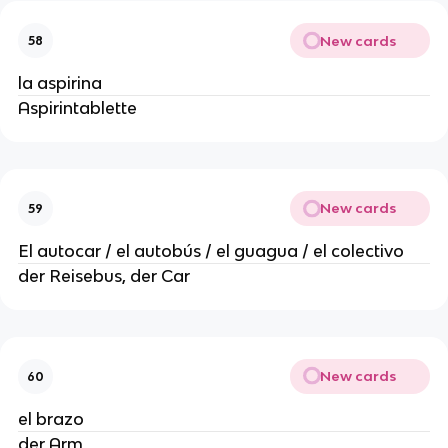
New cards
58
la aspirina
Aspirintablette
New cards
59
El autocar / el autobús / el guagua / el colectivo
der Reisebus, der Car
New cards
60
el brazo
der Arm