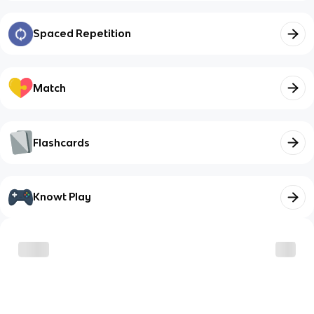
Spaced Repetition
Match
Flashcards
Knowt Play