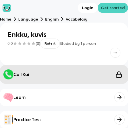
Login
Get started
Home
Language
English
Vocabulary
Enkku, kuvis
0.0
(
0
)
Studied by
1
person
Rate it
Call Kai
Learn
Practice Test