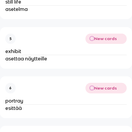
still life
asetelma
New cards
5
exhibit
asettaa näytteille
New cards
6
portray
esittää