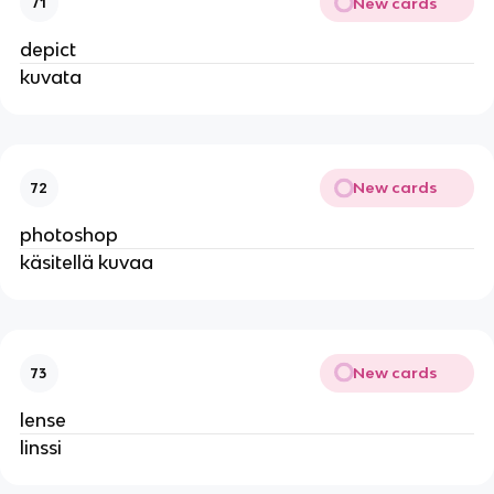
New cards
71
depict
kuvata
New cards
72
photoshop
käsitellä kuvaa
New cards
73
lense
linssi