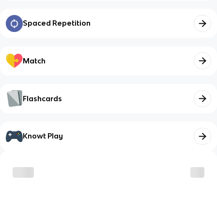
Spaced Repetition
Match
Flashcards
Knowt Play