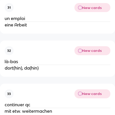
New cards
31
un emploi
eine Arbeit
New cards
32
là-bas
dort(hin), da(hin)
New cards
33
continuer qc
mit etw. weitermachen