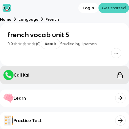
Login
Get started
Home
Language
French
french vocab unit 5
0.0
(
0
)
Studied by
1
person
Rate it
Call Kai
Learn
Practice Test