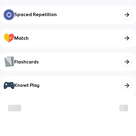
Spaced Repetition
Match
Flashcards
Knowt Play