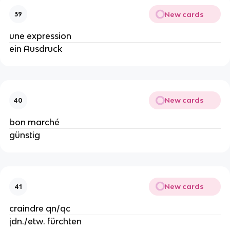
New cards
39
une expression
ein Ausdruck
New cards
40
bon marché
günstig
New cards
41
craindre qn/qc
jdn./etw. fürchten