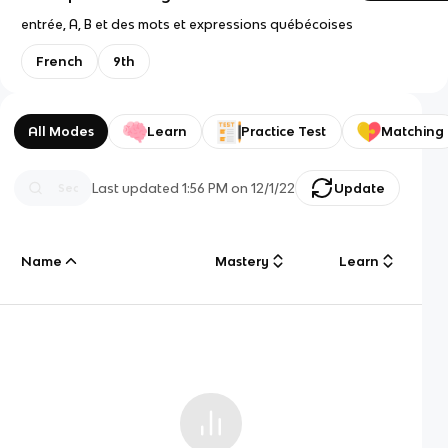
entrée, A, B et des mots et expressions québécoises
French
9th
All Modes
Learn
Practice Test
Matching
Last updated
1:56 PM
on
12/1/22
Update
Name
Mastery
Learn