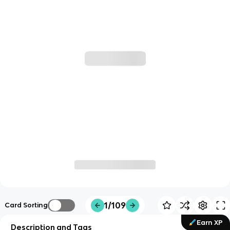
1/109
Card Sorting
Earn XP
Description and Tags