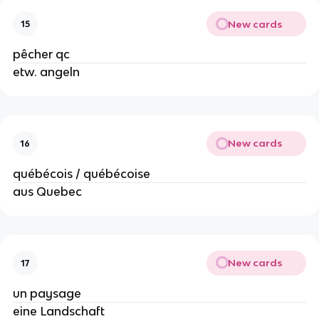
New cards
15
pêcher qc
etw. angeln
New cards
16
québécois / québécoise
aus Quebec
New cards
17
un paysage
eine Landschaft