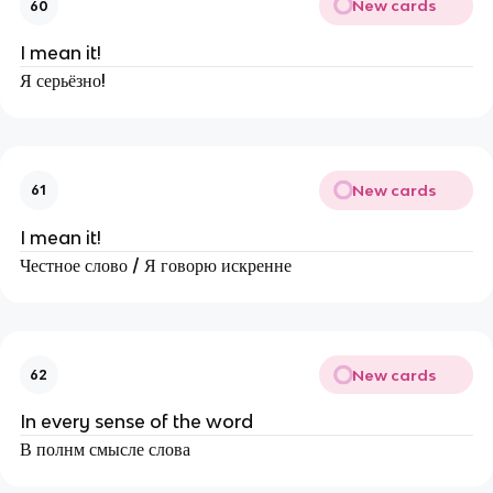
New cards
60
I mean it!
Я серьёзно!
New cards
61
I mean it!
Честное слово / Я говорю искренне
New cards
62
In every sense of the word
В полнм смысле слова