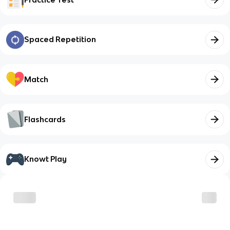
Spaced Repetition
Match
Flashcards
Knowt Play