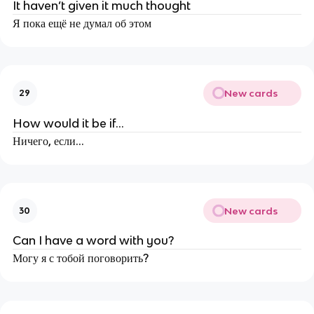
It haven’t given it much thought
Я пока ещё не думал об этом
New cards
29
How would it be if…
Ничего, если…
New cards
30
Can I have a word with you?
Могу я с тобой поговорить?