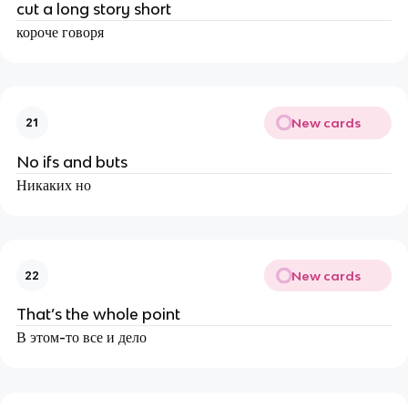
cut a long story short
короче говоря
New cards
21
No ifs and buts
Никаких но
New cards
22
That’s the whole point
В этом-то все и дело