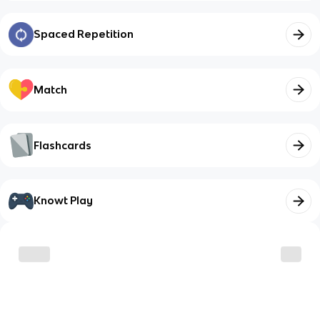
Spaced Repetition
Match
Flashcards
Knowt Play