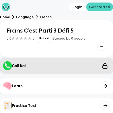
Login
Get started
Home
Language
French
Frans C'est Parti 3 Défi 5
0.0
(
0
)
Studied by
0
people
Rate it
Call Kai
Learn
Practice Test