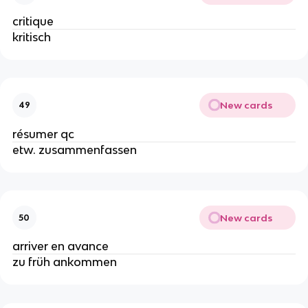
critique
kritisch
New cards
49
résumer qc
etw. zusammenfassen
New cards
50
arriver en avance
zu früh ankommen