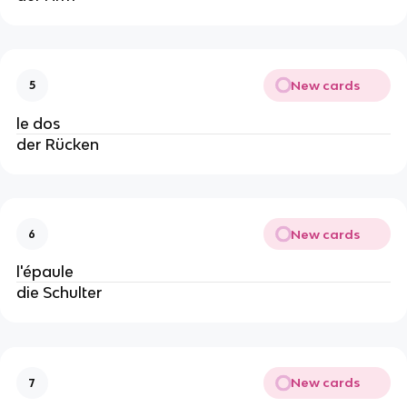
New cards
5
le dos
der Rücken
New cards
6
l'épaule
die Schulter
New cards
7