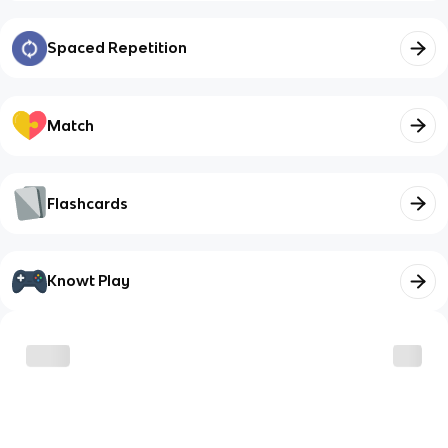
Spaced Repetition
Match
Flashcards
Knowt Play