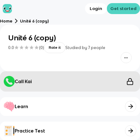
Login
Get started
Home
Unité 6 (copy)
Unité 6 (copy)
0.0
(
0
)
Studied by
7
people
Rate it
Call Kai
Learn
Practice Test