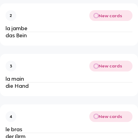
New cards
2
la jambe
das Bein
New cards
3
la main
die Hand
New cards
4
le bras
der Arm