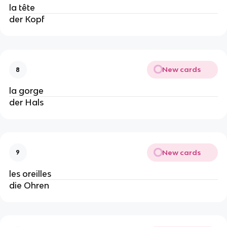
la tête
der Kopf
New cards
8
la gorge
der Hals
New cards
9
les oreilles
die Ohren