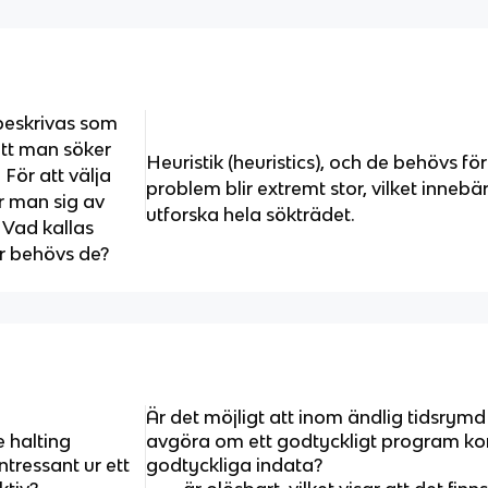
eskrivas som
att man söker
Heuristik (heuristics), och de behövs fö
 För att välja
problem blir extremt stor, vilket innebär
r man sig av
utforska hela sökträdet.
 Vad kallas
r behövs de?
Är det möjligt att inom ändlig tidsry
 halting
avgöra om ett godtyckligt program ko
ntressant ur ett
godtyckliga indata?