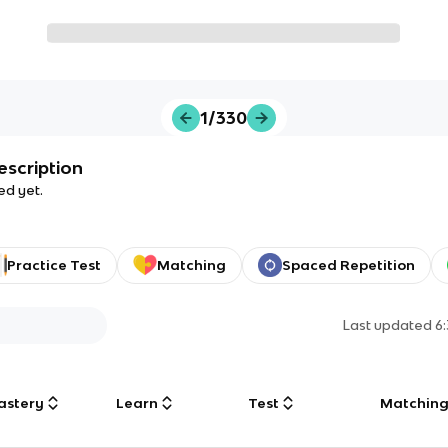
1/330
escription
ed yet.
Practice Test
Matching
Spaced Repetition
Last updated
6
astery
Learn
Test
Matchin