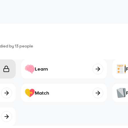
died by
13
people
Learn
Match