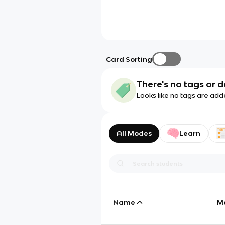
Card Sorting
There's no tags or d
Looks like no tags are add
All Modes
Learn
Name
M