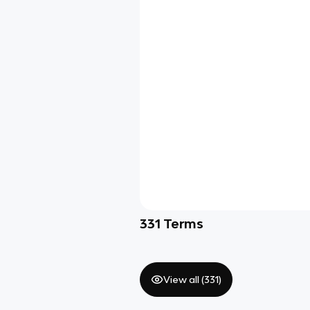
331
Terms
View all (
331
)