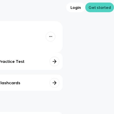
Login
Get started
Practice Test
Flashcards