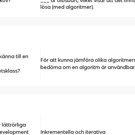
ktiv?
___ är olösbart, vilket visar att det fin
lösa (med algoritmer).
känna till en
För att kunna jämföra olika algoritmers
bedöma om en algoritm är användbar 
etsklass?
lättrörliga
 development
Inkrementella och iterativa