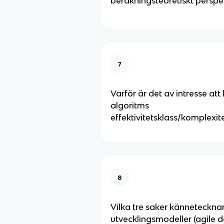
beräkningsteoretiskt perspe
7
Varför är det av intresse att 
algoritms
effektivitetsklass/komplexit
8
Vilka tre saker kännetecknar 
utvecklingsmodeller (agile