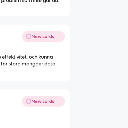
ns problem som inte går att
New cards
 effektivitet, och kunna
för stora mängder data.
New cards