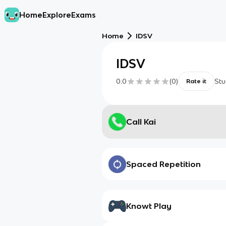
Home
Explore
Exams
Home
IDSV
IDSV
0.0
(
0
)
Stu
Rate it
Call Kai
Spaced Repetition
Knowt Play