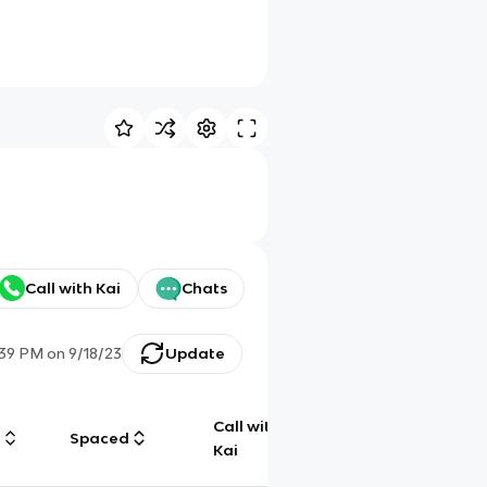
Call with Kai
Chats
:39 PM
on
9/18/23
Update
Call with
g
Spaced
Chat
Kai