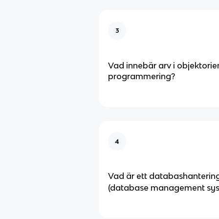
3
Vad innebär arv i objektori
programmering?
4
Vad är ett databashanterin
(database management sys