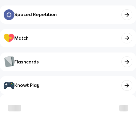
Spaced Repetition
Match
Flashcards
Knowt Play