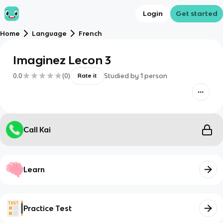
Login
Get started
Home
Language
French
Imaginez Lecon 3
0.0
(
0
)
Studied by
1
person
Rate it
Call Kai
Learn
Practice Test