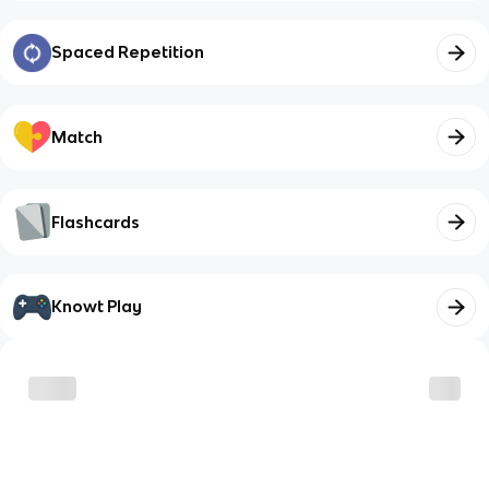
Spaced Repetition
Match
Flashcards
Knowt Play