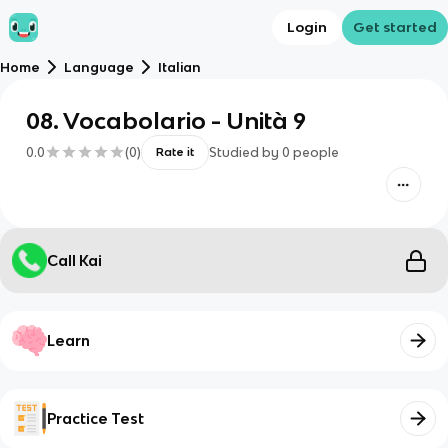
Login
Get started
Home
Language
Italian
08. Vocabolario - Unità 9
0.0
(
0
)
Studied by
0
people
Rate it
Call Kai
Learn
Practice Test