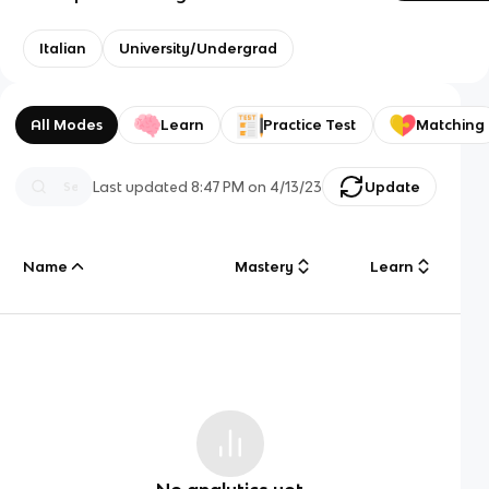
Italian
University/Undergrad
All Modes
Learn
Practice Test
Matching
Last updated
8:47 PM
on
4/13/23
Update
Name
Mastery
Learn