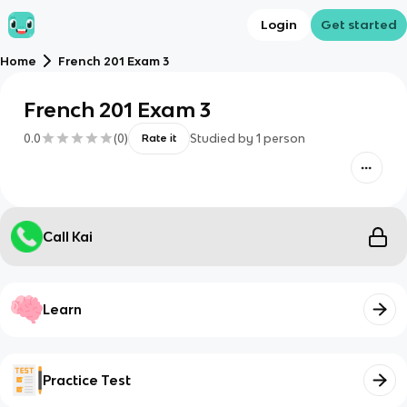
Login
Get started
Home
French 201 Exam 3
French 201 Exam 3
0.0
(
0
)
Studied by
1
person
Rate it
Call Kai
Learn
Practice Test