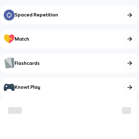
Spaced Repetition
Match
Flashcards
Knowt Play