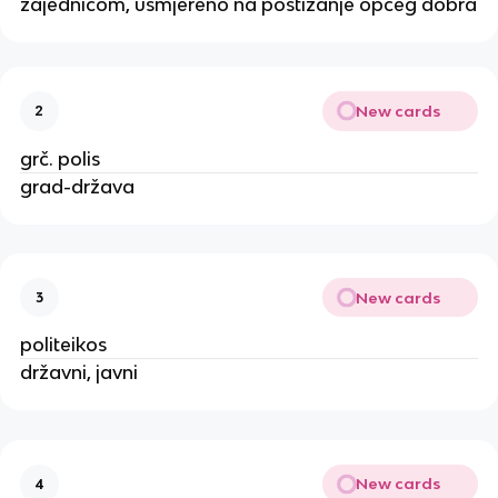
zajednicom, usmjereno na postizanje općeg dobra
New cards
2
grč. polis
grad-država
New cards
3
politeikos
državni, javni
New cards
4