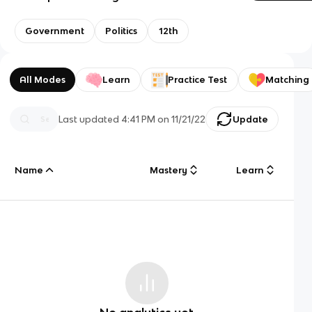
Government
Politics
12th
All Modes
Learn
Practice Test
Matching
Last updated
4:41 PM
on
11/21/22
Update
Name
Mastery
Learn