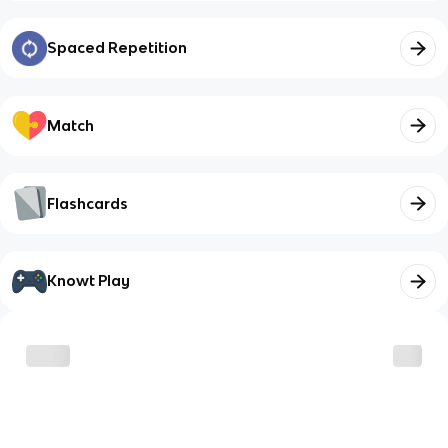
Spaced Repetition
Match
Flashcards
Knowt Play