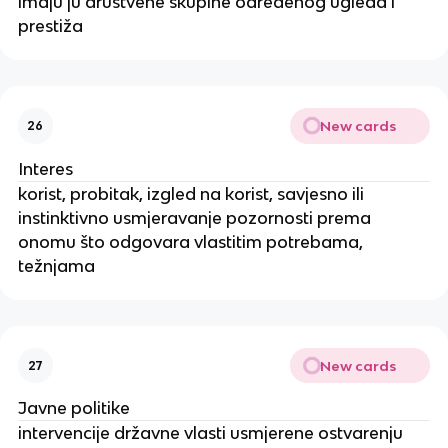
imaju ju društvene skupine određenog ugleda i
prestiža
New cards
26
Interes
korist, probitak, izgled na korist, savjesno ili
instinktivno usmjeravanje pozornosti prema
onomu što odgovara vlastitim potrebama,
težnjama
New cards
27
Javne politike
intervencije državne vlasti usmjerene ostvarenju