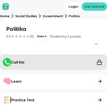
Login
Get started
Home
Social Studies
Government
Politics
Politika
0.0
(
0
)
Studied by
3
people
Rate it
Call Kai
Learn
Practice Test