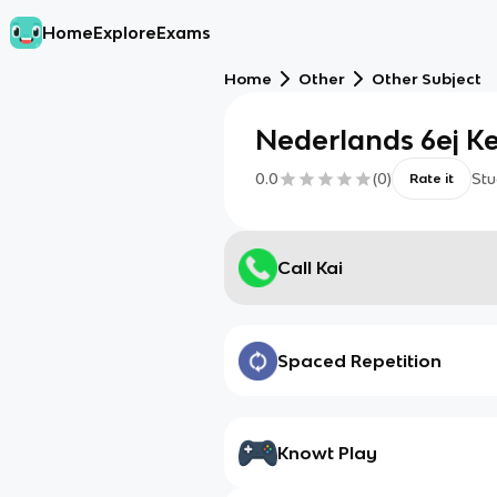
Home
Explore
Exams
Home
Other
Other Subject
Nederlands 6ej Ke
0.0
(
0
)
Stu
Rate it
Call Kai
Spaced Repetition
Knowt Play