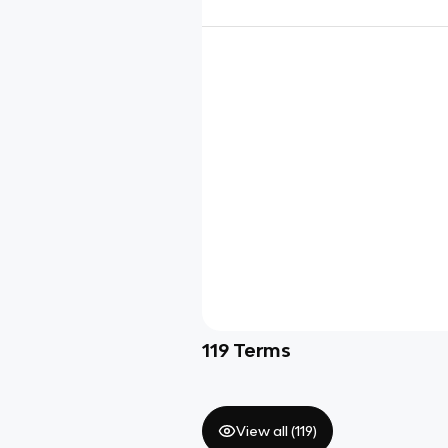
119
Terms
View all (
119
)