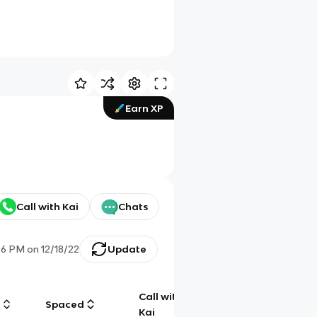
Earn XP
Call with Kai
Chats
06 PM
on
12/18/22
Update
Call with
g
Spaced
Chat
Kai