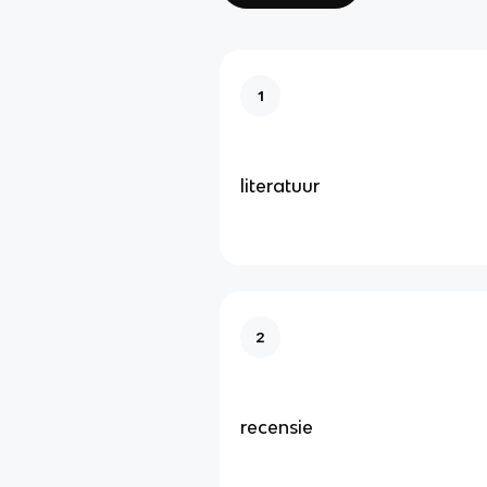
1
literatuur
2
recensie