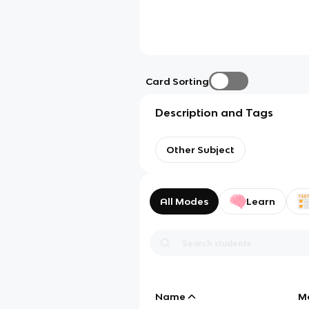
Card Sorting
Description and Tags
Other Subject
All Modes
Learn
Name
M