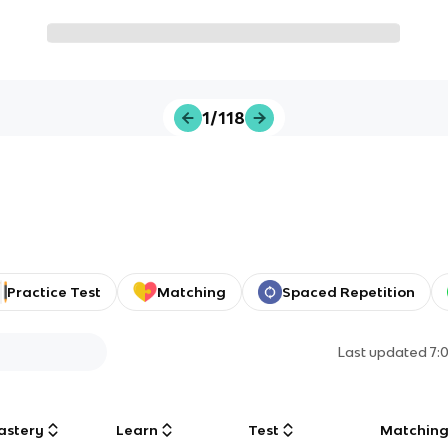
1/118
Practice Test
Matching
Spaced Repetition
Last updated
7:
astery
Learn
Test
Matchin