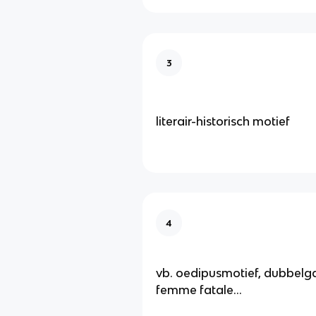
3
literair-historisch motief
4
vb. oedipusmotief, dubbelg
femme fatale...