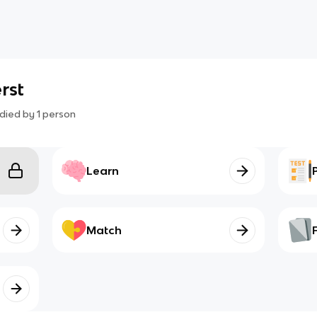
rst
died by
1
person
Learn
Match