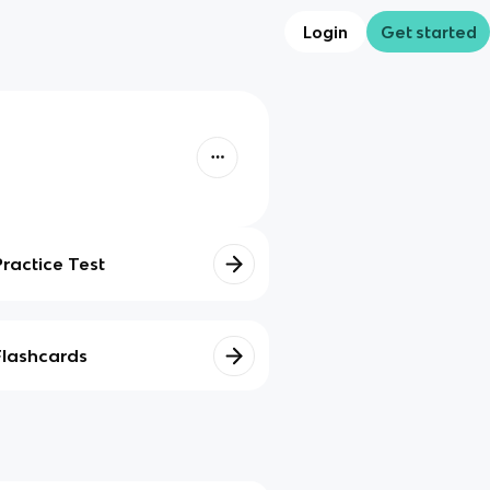
Login
Get started
Practice Test
Flashcards