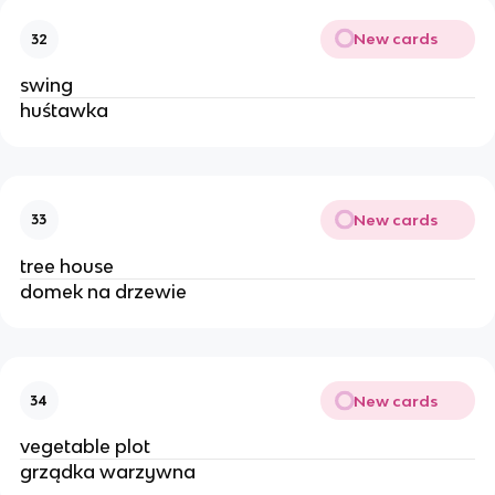
New cards
32
swing 
huśtawka 
New cards
33
tree house
domek na drzewie 
New cards
34
vegetable plot
grządka warzywna 