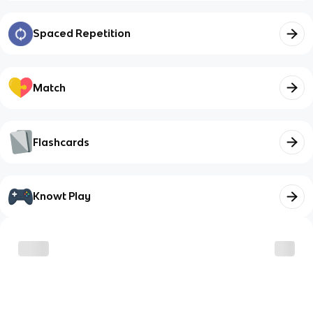
Spaced Repetition
Match
Flashcards
Knowt Play