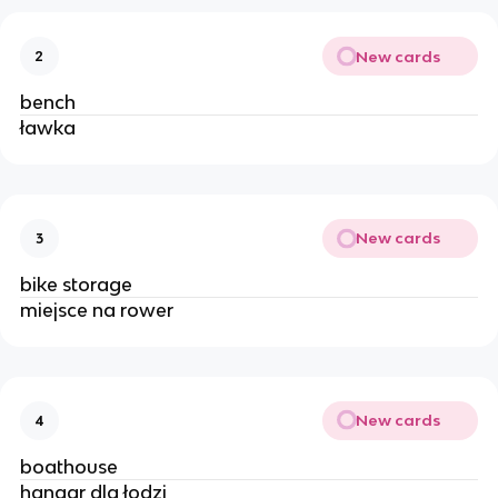
New cards
2
bench
ławka 
New cards
3
bike storage 
miejsce na rower
New cards
4
boathouse 
hangar dla łodzi 