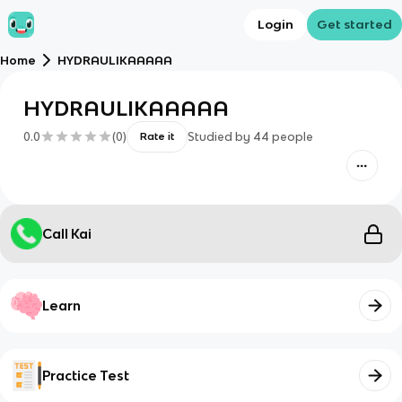
Login
Get started
Home
HYDRAULIKAAAAA
HYDRAULIKAAAAA
0.0
(
0
)
Studied by
44
people
Rate it
Call Kai
Learn
Practice Test