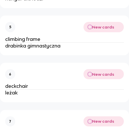
New cards
5
climbing frame
drabinka gimnastyczna 
New cards
6
deckchair
leżak 
New cards
7