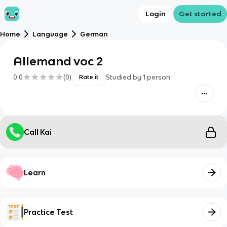
Login
Get started
Home
Language
German
Allemand voc 2
0.0
(
0
)
Studied by
1
person
Rate it
Call Kai
Learn
Practice Test