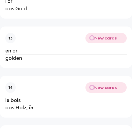
l'or
das Gold
New cards
13
en or
golden
New cards
14
le bois
das Holz, ¨er