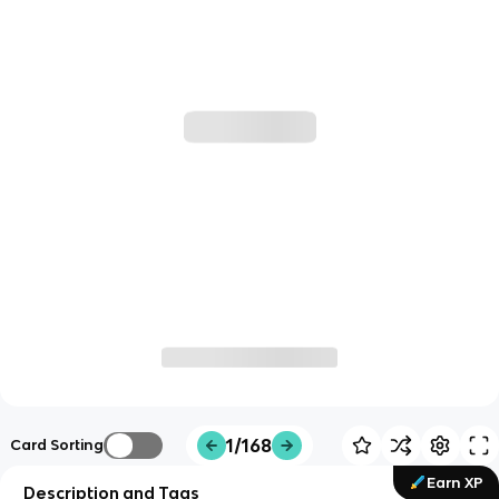
1/168
Card Sorting
Earn XP
Description and Tags