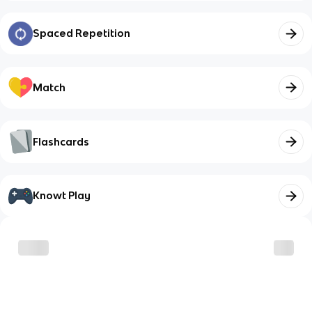
Spaced Repetition
Match
Flashcards
Knowt Play