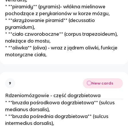
* **piramidy** (pyramis)- włókna mielinowe
pochodzące z perykarionów w korze mózgu,
* **skrzyżowanie piramid** (decussatio
pyramidum),
* **ciało czworoboczne** (corpus trapezoideum),
należące do mostu,
* **oliwka** (oliva) - wraz z jądrem oliwki, funkcje
motoryczne ciała,
New cards
9
Rdzeniomózgowie - część dogrzbietowa
* **bruzda pośrodkowa dogrzbietowa** (sulcus
medianus dorsalis),
* **bruzda pośrednia dogrzbietowa** (sulcus
intermedius dorsalis),