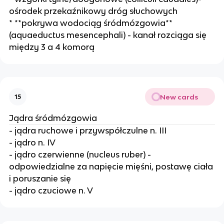
ośrodek przekaźnikowy dróg słuchowych
* **pokrywa wodociąg śródmózgowia**
(aquaeductus mesencephali) - kanał rozciąga się
między 3 a 4 komorą
New cards
15
Jądra śródmózgowia
- jądra ruchowe i przywspółczulne n. III
- jądro n. IV
- jądro czerwienne (nucleus ruber) -
odpowiedzialne za napięcie mięśni, postawę ciała
i poruszanie się
- jądro czuciowe n. V