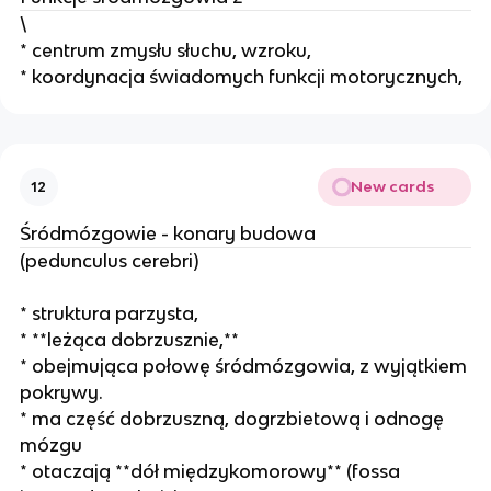
\
* centrum zmysłu słuchu, wzroku,
* koordynacja świadomych funkcji motorycznych,
New cards
12
Śródmózgowie - konary budowa
(pedunculus cerebri)
* struktura parzysta,
* **leżąca dobrzusznie,**
* obejmująca połowę śródmózgowia, z wyjątkiem
pokrywy.
* ma część dobrzuszną, dogrzbietową i odnogę
mózgu
* otaczają **dół międzykomorowy** (fossa