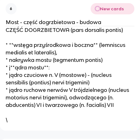
New cards
6
Most - część dogrzbietowa - budowa
CZĘŚĆ DOGRZBIETOWA (pars dorsalis pontis)
* **wstęga przyśrodkowa i boczna** (lemniscus
medialis et lateralis),
* nakrywka mostu (tegmentum pontis)
* j**ądra mostu**:
* jądro czuciowe n. V (mostowe) - (nucleus
sensibilis (pontius) nervi trigemini)
* jądro ruchowe nerwów V trójdzielnego (nucleus
motorius nervi trigemini), odwodzącego (n.
abducentis) VI i twarzowego (n. facialis) VII
\