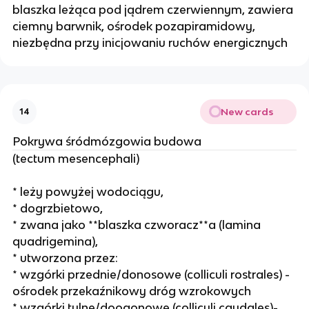
blaszka leżąca pod jądrem czerwiennym, zawiera
ciemny barwnik, ośrodek pozapiramidowy,
niezbędna przy inicjowaniu ruchów energicznych
New cards
14
Pokrywa śródmózgowia budowa
(tectum mesencephali)
* leży powyżej wodociągu,
* dogrzbietowo,
* zwana jako **blaszka czworacz**a (lamina
quadrigemina),
* utworzona przez:
* wzgórki przednie/donosowe (colliculi rostrales) -
ośrodek przekaźnikowy dróg wzrokowych
* wzgórki tylne/doogonowe (colliculi caudales)-