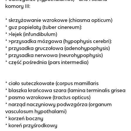
komory III:
* skrzyżowanie wzrokowe (chiasma opticum)
* guz popielaty (tuber cinereum):
* >lejek (infundibulum)
* >przysadka mózgowa (hypophysis cerebri):
* przysadka gruczołowa (adenohypophysis)
* przysadka nerwowa (neurohypophysis)
* część pośrednia (pars intermedia)
* ciało suteczkowate (corpus mamillaris
* blaszka krańcowa szara (lamina terminalis grisea
* pasmo wzrokowe (tractus opticus)
* narząd naczyniowy podwzgórza (organum
vasculosum hypothalami)
* korzeń boczny
* koreń przyśrodkowy