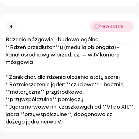
New cards
4
Rdzeniomózgowie - budowa ogólna
**Rdzeń przedłużon**y (medulla oblongata) -
kanał ośrodkowy w przed. cz. → w IV komorę
mózgowia
* Zanik char. dla rdzenia ułożenia istoty szarej
* Rozmieszczenie jąder: **czuciowe** - bocznie,
**motoryczne** przyśrodkowo,
**przywspółczulne** pomiędzy
* Jądra nerwowe nn. czaszkowych od **VI do XII,**
jądra **przywspółczulne**, doogonowa cz.
dużego jądra nerwu V.