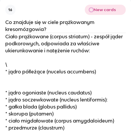
New cards
16
Co znajduje się w ciele prążkowanym
kresomózgowia?
Ciało prążkowane (corpus striatum) - zespół jąder
podkorowych, odpowiada za właściwe
ukierunkowanie i natężenie ruchów:
\
* jądro półleżące (nucelus accumbens)
* jądro ogoniaste (nucleus caudatus)
* jądro soczewkowate (nucleus lentiformis):
* gałka blada (globus pallidus)
* skorupa (putamen)
* ciało migdałowate (corpus amygdaloideum)
* przedmurze (claustrum)