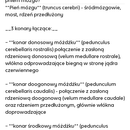
pniem mózgu?
**Pień mózgu** (truncus cerebri) - śródmózgowie,
most, rdzeń przedłużony
__3 konary łączące:__
− **konar donosowy móżdżku** (pedunculus
cerebellaris rostralis) połączenie z zasłoną
rdzeniową donosową (velum medullare rostrale),
włókna odprowadzające biegną w stronę jądra
czerwiennego
− **konar doogonowy móżdżku** (pedunculum
cerebellaris caudalis) - połączenie z zasłoną
rdzeniową doogonową (velum medullare caudale)
oraz rdzeniem przedłużonym, głównie włókna
doprowadzające
− **konar środkowy móżdżku** (pedunculus