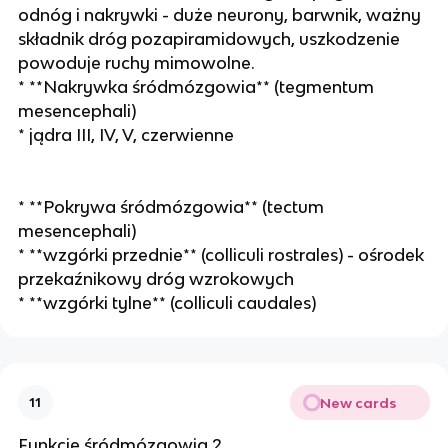
odnóg i nakrywki - duże neurony, barwnik, ważny
składnik dróg pozapiramidowych, uszkodzenie
powoduje ruchy mimowolne.
* **Nakrywka śródmózgowia** (tegmentum
mesencephali)
* jądra III, IV, V, czerwienne
* **Pokrywa śródmózgowia** (tectum
mesencephali)
* **wzgórki przednie** (colliculi rostrales) - ośrodek
przekaźnikowy dróg wzrokowych
* **wzgórki tylne** (colliculi caudales)
New cards
11
Funkcje śródmózgowia 2