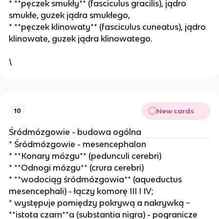
* **pęczek smukły** (fasciculus gracilis), jądro
smukłe, guzek jądra smukłego,
* **pęczek klinowaty** (fasciculus cuneatus), jądro
klinowate, guzek jądra klinowatego.
\
New cards
10
Śródmózgowie - budowa ogólna
* Śródmózgowie - mesencephalon
* **Konary mózgu** (pedunculi cerebri)
* **Odnogi mózgu** (crura cerebri)
* **wodociąg śródmózgowia** (aqueductus
mesencephali) - łączy komorę III I IV;
* występuje pomiędzy pokrywą a nakrywką −
**istota czarn**a (substantia nigra) - pogranicze