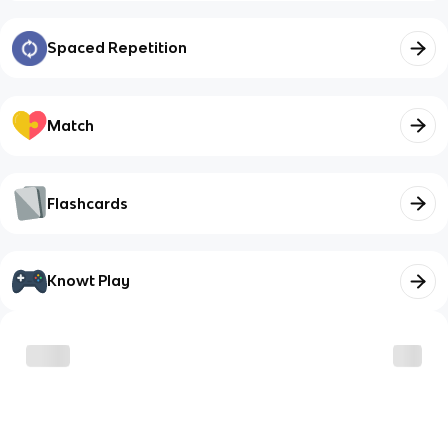
Spaced Repetition
Match
Flashcards
Knowt Play