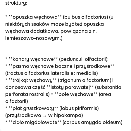
struktury:
* **opuszka węchowa** (bulbus olfactorius) (u
niektórych ssaków może być też opuszka
węchowa dodatkowa, powiązana z n.
lemieszowo-nosowym,)
* **konary węchowe** (pedunculi olfactorii):
* **pasmo węchowe boczne i przyśrodkowe**
(tractus olfactorius lateralis et medialis)
* **trójkąt węchowy** (trigonum olfactorium) i
donosowa część **istoty porowatej** (substantia
perforata rostralis) = **pole węchowe** (area
olfactorii)
* **płat gruszkowaty** (lobus piriformis)
(przyśrodkowo → w hipokampa)
* **ciało migdałowate** (corpus amygdaloideum)