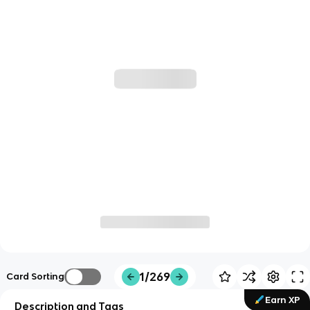
1/269
Card Sorting
Earn XP
Description and Tags