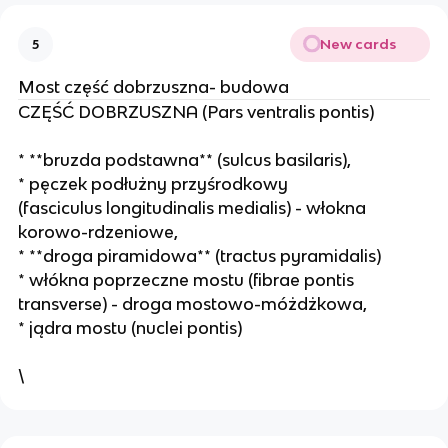
New cards
5
Most część dobrzuszna- budowa
CZĘŚĆ DOBRZUSZNA (Pars ventralis pontis)
* **bruzda podstawna** (sulcus basilaris),
* pęczek podłużny przyśrodkowy
(fasciculus longitudinalis medialis) - włokna
korowo-rdzeniowe,
* **droga piramidowa** (tractus pyramidalis)
* włókna poprzeczne mostu (fibrae pontis
transverse) - droga mostowo-móżdżkowa,
* jądra mostu (nuclei pontis)
\