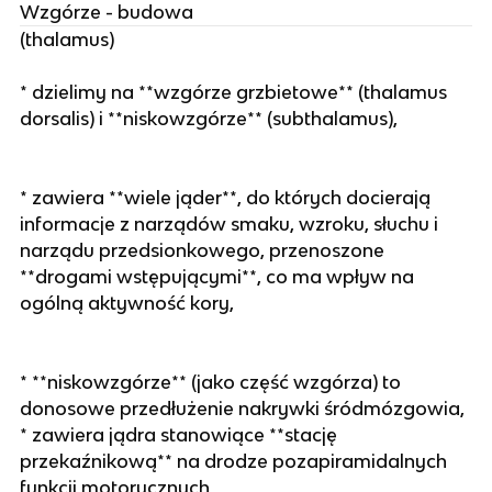
Wzgórze - budowa
(thalamus)
* dzielimy na **wzgórze grzbietowe** (thalamus
dorsalis) i **niskowzgórze** (subthalamus),
* zawiera **wiele jąder**, do których docierają
informacje z narządów smaku, wzroku, słuchu i
narządu przedsionkowego, przenoszone
**drogami wstępującymi**, co ma wpływ na
ogólną aktywność kory,
* **niskowzgórze** (jako część wzgórza) to
donosowe przedłużenie nakrywki śródmózgowia,
* zawiera jądra stanowiące **stację
przekaźnikową** na drodze pozapiramidalnych
funkcji motorycznych,