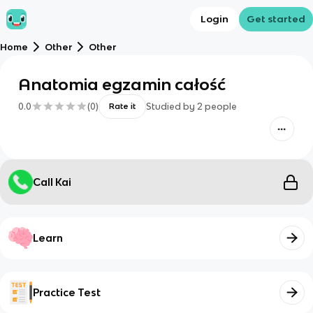
Login
Get started
Home
Other
Other
Anatomia egzamin całość
0.0
(
0
)
Studied by
2
people
Rate it
Call Kai
Learn
Practice Test