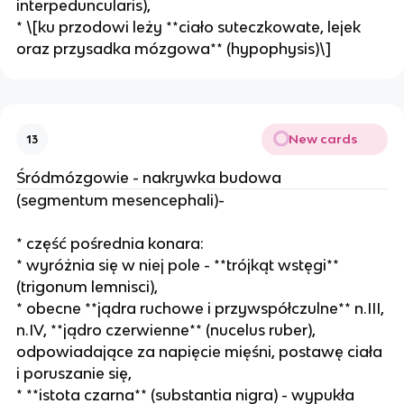
interpeduncularis),
* \[ku przodowi leży **ciało suteczkowate, lejek
oraz przysadka mózgowa** (hypophysis)\]
New cards
13
Śródmózgowie - nakrywka budowa
(segmentum mesencephali)-
* część pośrednia konara:
* wyróżnia się w niej pole - **trójkąt wstęgi**
(trigonum lemnisci),
* obecne **jądra ruchowe i przywspółczulne** n.III,
n.IV, **jądro czerwienne** (nucelus ruber),
odpowiadające za napięcie mięśni, postawę ciała
i poruszanie się,
* **istota czarna** (substantia nigra) - wypukła