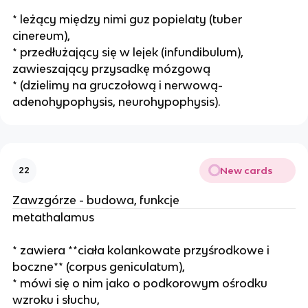
* leżący między nimi guz popielaty (tuber
cinereum),
* przedłużający się w lejek (infundibulum),
zawieszający przysadkę mózgową
* (dzielimy na gruczołową i nerwową-
adenohypophysis, neurohypophysis).
New cards
22
Zawzgórze - budowa, funkcje
metathalamus
* zawiera **ciała kolankowate przyśrodkowe i
boczne** (corpus geniculatum),
* mówi się o nim jako o podkorowym ośrodku
wzroku i słuchu,