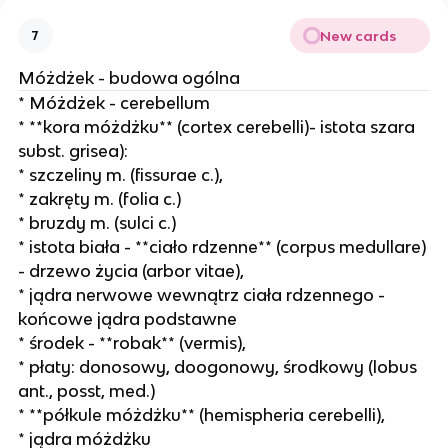
New cards
7
Móżdżek - budowa ogólna
* Móżdżek - cerebellum
* **kora móżdżku** (cortex cerebelli)- istota szara
subst. grisea):
* szczeliny m. (fissurae c.),
* zakręty m. (folia c.)
* bruzdy m. (sulci c.)
* istota biała - **ciało rdzenne** (corpus medullare)
- drzewo życia (arbor vitae),
* jądra nerwowe wewnątrz ciała rdzennego -
końcowe jądra podstawne
* środek - **robak** (vermis),
* płaty: donosowy, doogonowy, środkowy (lobus
ant., posst, med.)
* **półkule móżdżku** (hemispheria cerebelli),
* jądra móżdżku