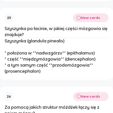
New cards
25
Szyszynka po łacinie, w jakiej części mózgowia się
znajduje?
Szyszynka (glandula pinealis)
* położona w **nadwzgórzu** (epithalamus)
* część **międzymózgowia** (diencephalon)
* a tym samym część **przodomózgowia**
(prosencephalon)
New cards
26
Za pomocą jakich struktur móżdżek łączy się z