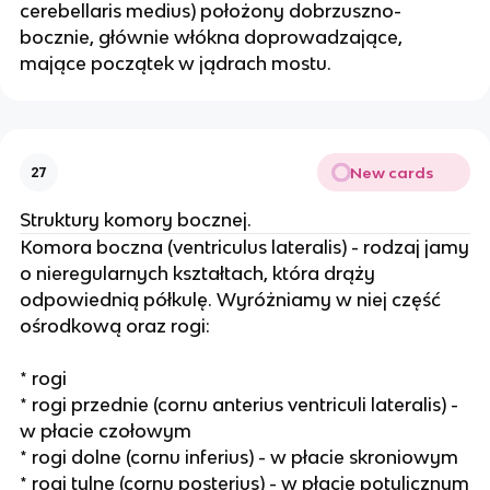
cerebellaris medius) położony dobrzuszno-
bocznie, głównie włókna doprowadzające,
mające początek w jądrach mostu.
New cards
27
Struktury komory bocznej.
Komora boczna (ventriculus lateralis) - rodzaj jamy
o nieregularnych kształtach, która drąży
odpowiednią półkulę. Wyróżniamy w niej część
ośrodkową oraz rogi:
* rogi
* rogi przednie (cornu anterius ventriculi lateralis) -
w płacie czołowym
* rogi dolne (cornu inferius) - w płacie skroniowym
* rogi tylne (cornu posterius) - w płacie potylicznym