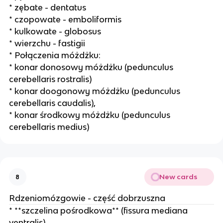
* zębate - dentatus
* czopowate - emboliformis
* kulkowate - globosus
* wierzchu - fastigii
* Połączenia móżdżku:
* konar donosowy móżdżku (pedunculus
cerebellaris rostralis)
* konar doogonowy móżdżku (pedunculus
cerebellaris caudalis),
* konar środkowy móżdżku (pedunculus
cerebellaris medius)
New cards
8
Rdzeniomózgowie - część dobrzuszna
* **szczelina pośrodkowa** (fissura mediana
ventralis),