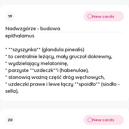
New cards
19
Nadwzgórze - budowa
epithalamus
* **szyszynka** (glandula pinealis)
* to centralnie leżący, mały gruczoł dokrewny,
* wydzielający melatoninę,
* parzyste **uzdeczk**i (habenulae),
* stanowią ważną część dróg węchowych,
* uzdeczki prawe i lewe łączy **spoidło** (siodło -
sella),
New cards
20