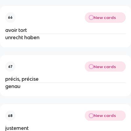
New cards
66
avoir tort
unrecht haben
New cards
67
précis, précise
genau
New cards
68
justement