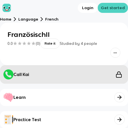
Login
Get started
Home
Language
French
FranzösischII
0.0
(
0
)
Studied by
4
people
Rate it
Call Kai
Learn
Practice Test