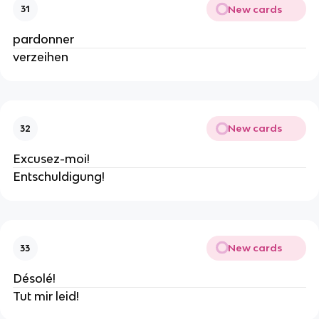
New cards
31
pardonner
verzeihen
New cards
32
Excusez-moi!
Entschuldigung!
New cards
33
Désolé!
Tut mir leid!