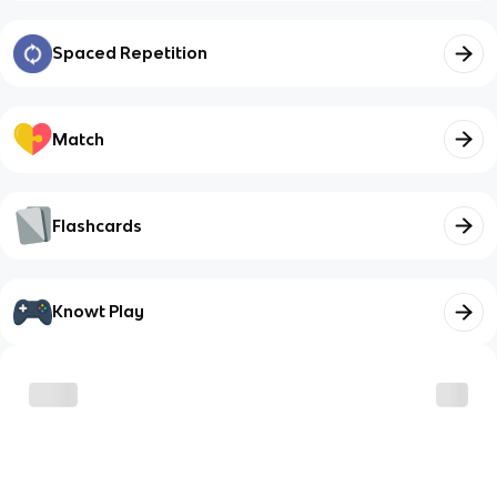
Spaced Repetition
Match
Flashcards
Knowt Play