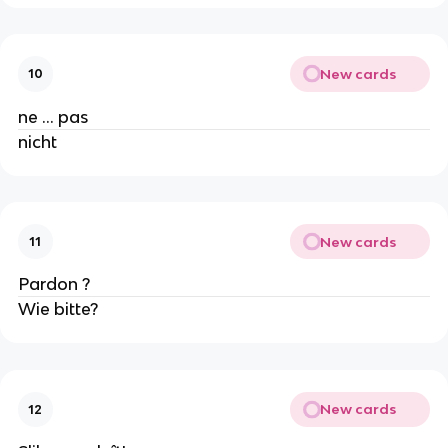
New cards
10
ne ... pas
nicht
New cards
11
Pardon ?
Wie bitte?
New cards
12