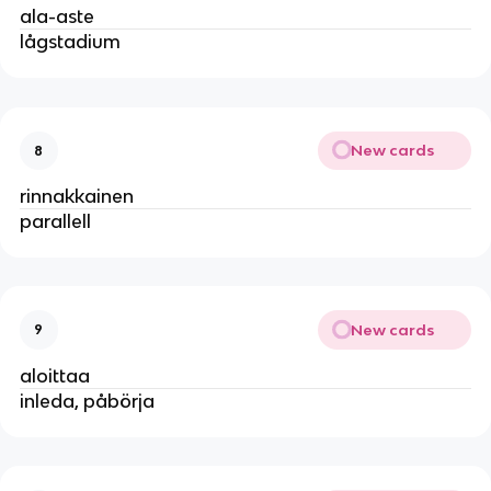
ala-aste
lågstadium
New cards
8
rinnakkainen
parallell
New cards
9
aloittaa
inleda, påbörja