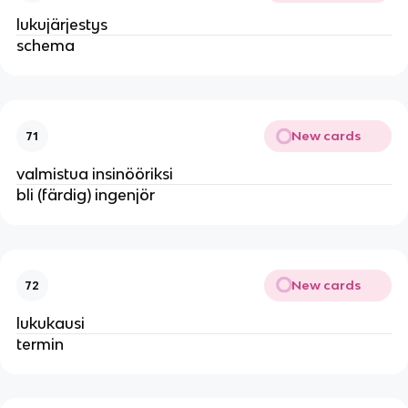
lukujärjestys
schema
New cards
71
valmistua insinööriksi
bli (färdig) ingenjör
New cards
72
lukukausi
termin