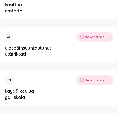
käsittää
omfatta
New cards
60
ulospäinsuuntautunut
utåtriktad
New cards
61
käydä koulua
gå i skola