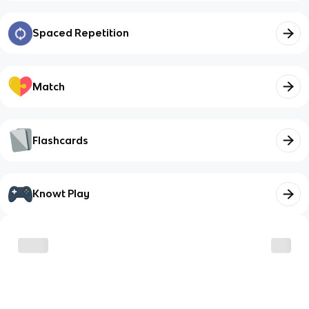
Spaced Repetition
Match
Flashcards
Knowt Play