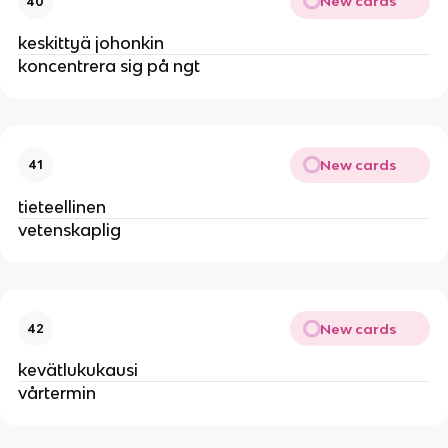
New cards
40
keskittyä johonkin
koncentrera sig på ngt
New cards
41
tieteellinen
vetenskaplig
New cards
42
kevätlukukausi
vårtermin