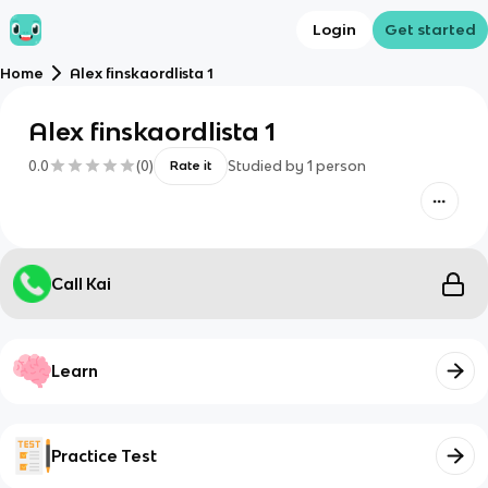
Login
Get started
Home
Alex finskaordlista 1
Alex finskaordlista 1
0.0
(
0
)
Studied by
1
person
Rate it
Call Kai
Learn
Practice Test