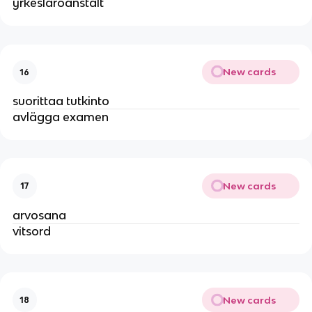
yrkesläroanstalt
New cards
16
suorittaa tutkinto
avlägga examen
New cards
17
arvosana
vitsord
New cards
18