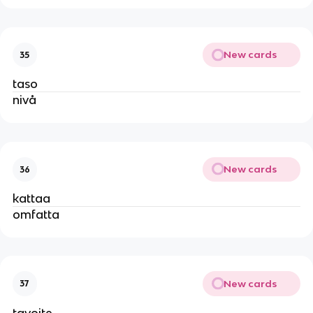
New cards
35
taso
nivå
New cards
36
kattaa
omfatta
New cards
37
tavoite