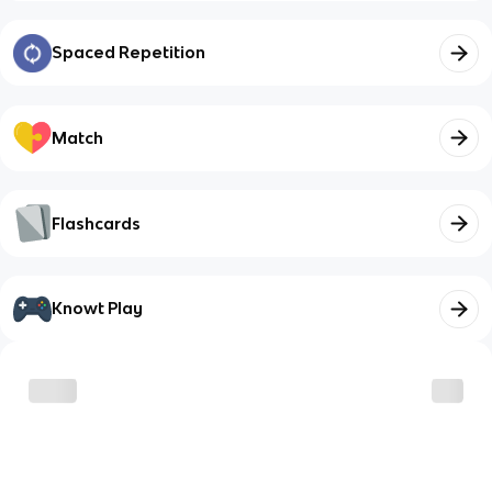
Spaced Repetition
Match
Flashcards
Knowt Play