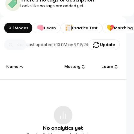
Looks like no tags are added yet.
All Modes
Learn
Practice Test
Matching
Last updated
7:10 AM
on
9/19/23
Update
Name
Mastery
Learn
No analytics yet