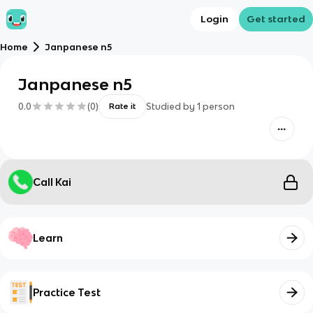
Login
Get started
Home
Janpanese n5
Janpanese n5
0.0
(
0
)
Studied by
1
person
Rate it
Call Kai
Learn
Practice Test