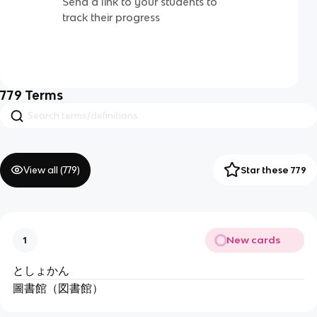
Send a link to your students to
track their progress
779
Terms
View all (
779
)
Star these 779
New cards
1
としょかん
圖書館（図書館）