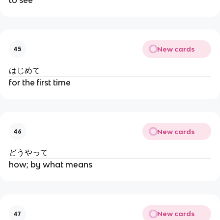
New cards
45
はじめて
for the first time
New cards
46
どうやって
how; by what means
New cards
47