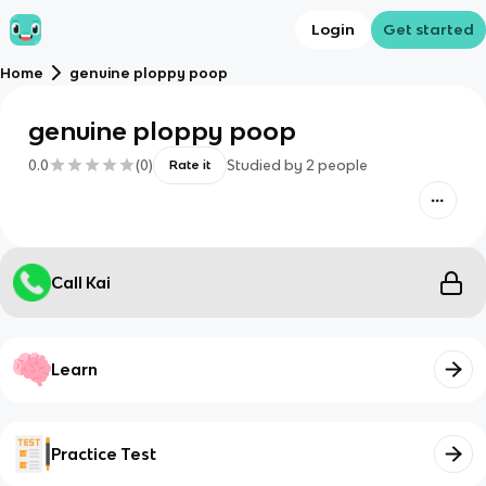
Login
Get started
Home
genuine ploppy poop
genuine ploppy poop
0.0
(
0
)
Studied by
2
people
Rate it
Call Kai
Learn
Practice Test