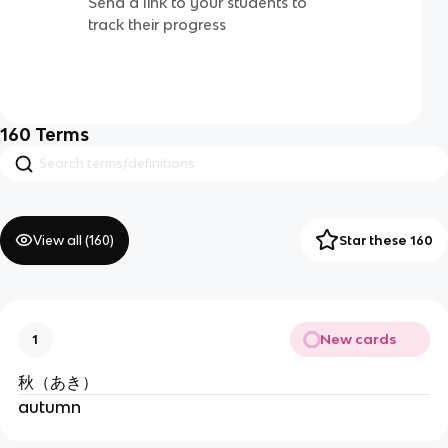
Send a link to your students to
track their progress
160
Terms
View all (
160
)
Star these 160
New cards
1
秋（あき）
autumn