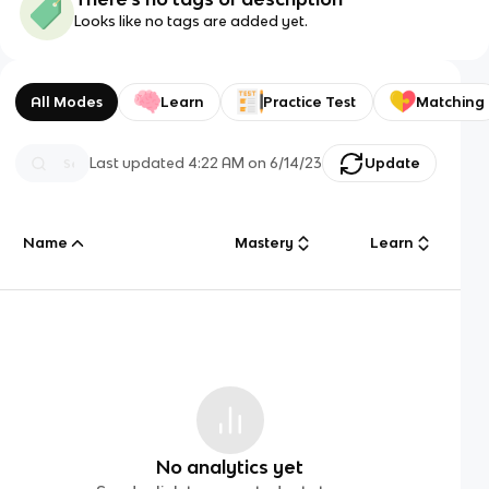
Looks like no tags are added yet.
All Modes
Learn
Practice Test
Matching
Last updated
4:22 AM
on
6/14/23
Update
Name
Mastery
Learn
No analytics yet