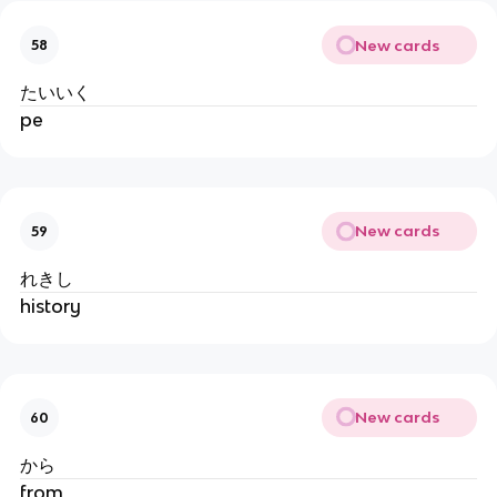
New cards
58
たいいく
pe
New cards
59
れきし
history
New cards
60
から
from