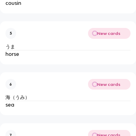
cousin
New cards
5
うま
horse
New cards
6
海（うみ）
sea
New cards
7