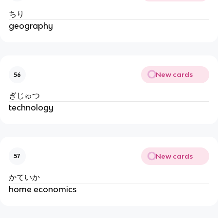
ちり
geography
New cards
56
ぎじゅつ
technology
New cards
57
かていか
home economics