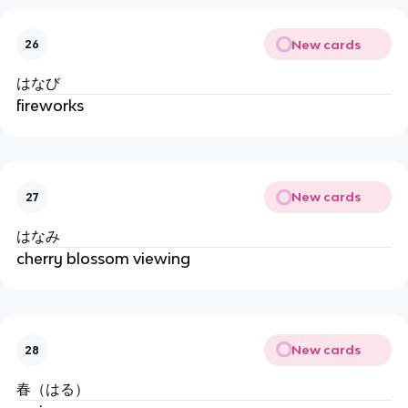
New cards
26
はなび
fireworks
New cards
27
はなみ
cherry blossom viewing
New cards
28
春（はる）