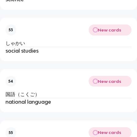
New cards
53
しゃかい
social studies
New cards
54
国語（こくご）
national language
New cards
55