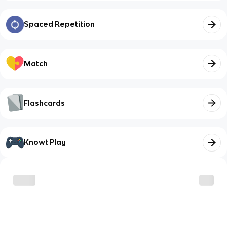
Spaced Repetition
Match
Flashcards
Knowt Play