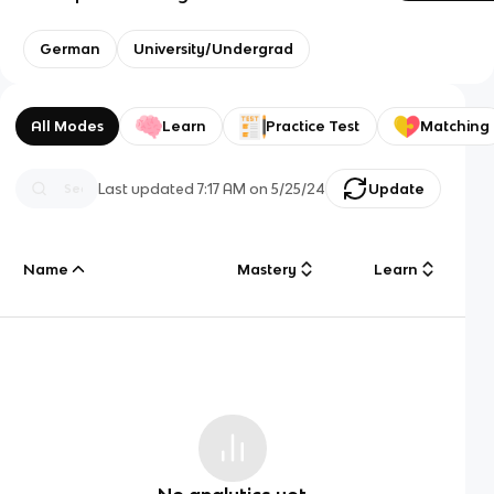
German
University/Undergrad
All Modes
Learn
Practice Test
Matching
Last updated
7:17 AM
on
5/25/24
Update
Name
Mastery
Learn