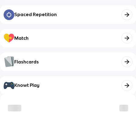
Spaced Repetition
Match
Flashcards
Knowt Play