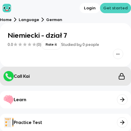
Login
Get started
Home
Language
German
Niemiecki - dział 7
0.0
(
0
)
Studied by
0
people
Rate it
Call Kai
Learn
Practice Test