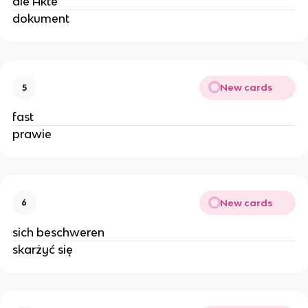
die Akte
dokument
New cards
5
fast
prawie
New cards
6
sich beschweren
skarżyć się