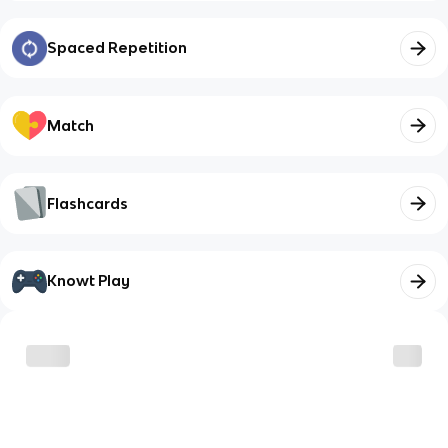
Spaced Repetition
Match
Flashcards
Knowt Play