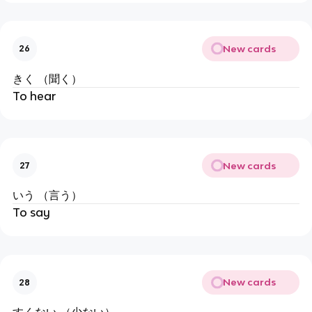
New cards
26
きく （聞く）
To hear
New cards
27
いう （言う）
To say
New cards
28