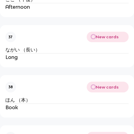
Afternoon
New cards
37
ながい （長い）
Long
New cards
38
ほん （本）
Book