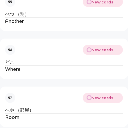
New cards
55
べつ （別）
Another
New cards
56
どこ
Where
New cards
57
へや （部屋）
Room