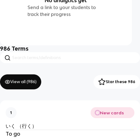
No analytics yet
Send a link to your students to
track their progress
986
Terms
View all (
986
)
Star these 986
New cards
1
いく （行く）
To go