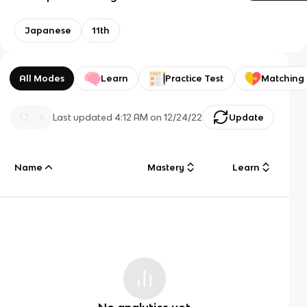
Japanese
11th
All Modes
Learn
Practice Test
Matching
Last updated
4:12 AM
on
12/24/22
Update
Name
Mastery
Learn