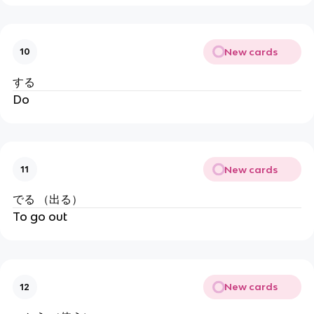
New cards
10
する
Do
New cards
11
でる （出る）
To go out
New cards
12