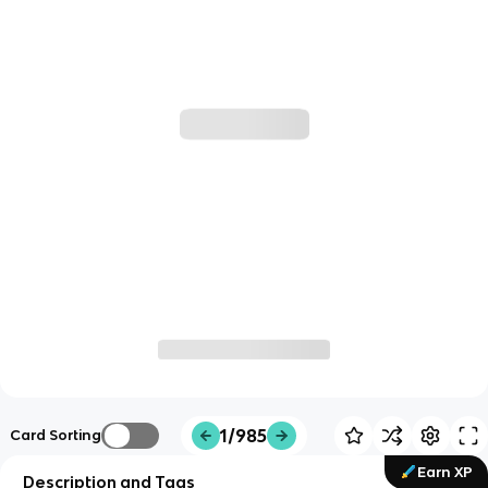
1/985
Card Sorting
Earn XP
Description and Tags