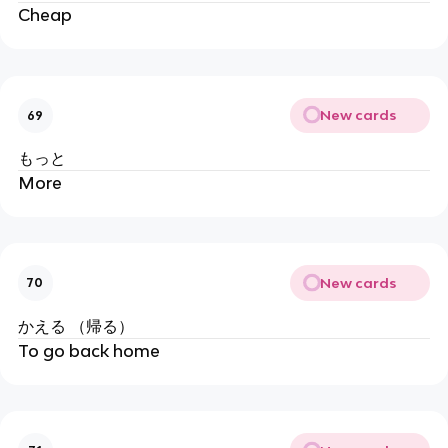
Cheap
New cards
69
もっと
More
New cards
70
かえる （帰る）
To go back home