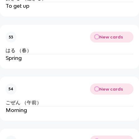
To get up
New cards
53
はる （春）
Spring
New cards
54
ごぜん （午前）
Morning