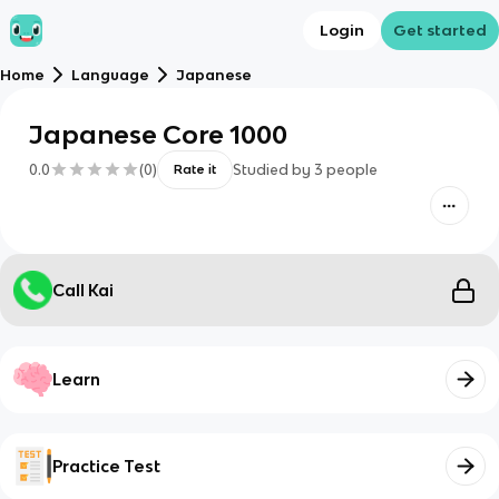
Login
Get started
Home
Language
Japanese
Japanese Core 1000
0.0
(
0
)
Studied by
3
people
Rate it
Call Kai
Learn
Practice Test