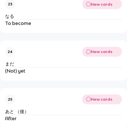
New cards
23
なる
To become
New cards
24
まだ
(Not) yet
New cards
25
あと （後）
After