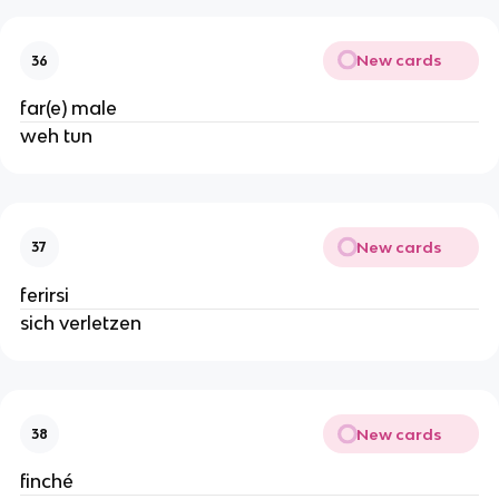
New cards
36
far(e) male
weh tun
New cards
37
ferirsi
sich verletzen
New cards
38
finché