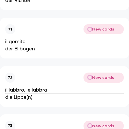
der Richter
New cards
71
il gomito
der Ellbogen
New cards
72
il labbro, le labbra
die Lippe(n)
New cards
73