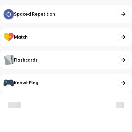
Spaced Repetition
Match
Flashcards
Knowt Play