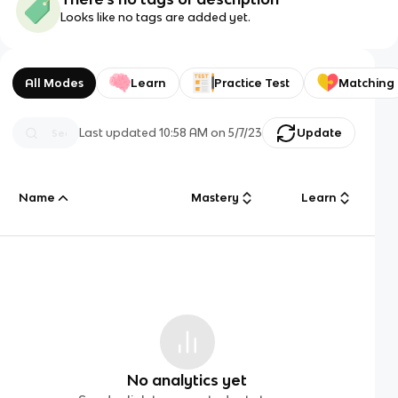
Looks like no tags are added yet.
All Modes
Learn
Practice Test
Matching
Last updated
10:58 AM
on
5/7/23
Update
Name
Mastery
Learn
No analytics yet