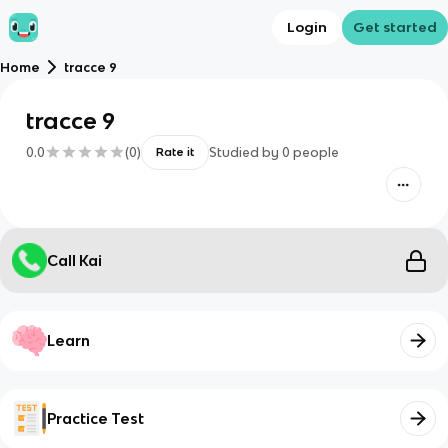
Login
Get started
Home
tracce 9
tracce 9
0.0
(
0
)
Studied by
0
people
Rate it
Call Kai
Learn
Practice Test