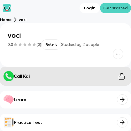
Login
Get started
Home
voci
voci
0.0
(
0
)
Studied by
2
people
Rate it
Call Kai
Learn
Practice Test