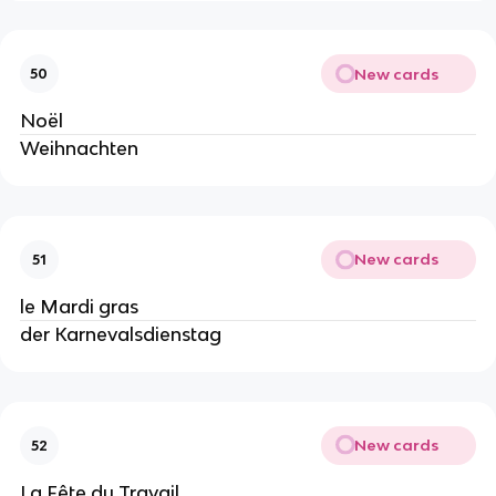
New cards
50
Noël
Weihnachten
New cards
51
le Mardi gras
der Karnevalsdienstag
New cards
52
La Fête du Travail