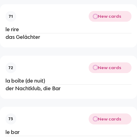
New cards
71
le rire
das Gelächter
New cards
72
la boîte (de nuit)
der Nachtklub, die Bar
New cards
73
le bar