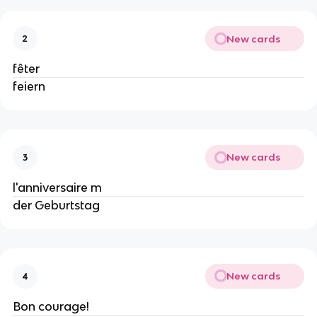
New cards
2
fêter
feiern
New cards
3
l'anniversaire m
der Geburtstag
New cards
4
Bon courage!