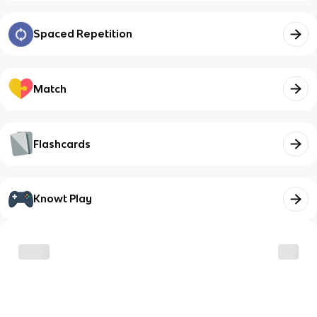
Spaced Repetition
Match
Flashcards
Knowt Play