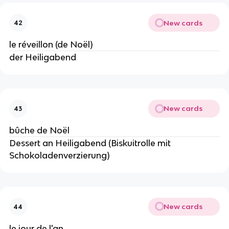
New cards
42
le réveillon (de Noël)
der Heiligabend
New cards
43
bûche de Noël
Dessert an Heiligabend (Biskuitrolle mit
Schokoladenverzierung)
New cards
44
le jour de l'an