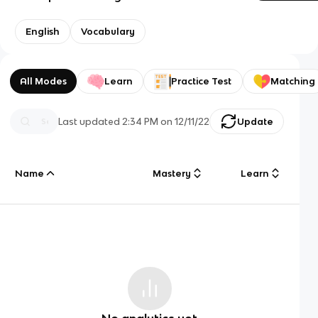
English
Vocabulary
All Modes
Learn
Practice Test
Matching
Last updated
2:34 PM
on
12/11/22
Update
Name
Mastery
Learn