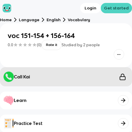
Login
Get started
Home
Language
English
Vocabulary
voc 151-154 + 156-164
0.0
(
0
)
Studied by
2
people
Rate it
Call Kai
Learn
Practice Test