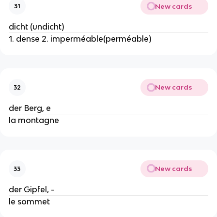
New cards
31
dicht (undicht)
1. dense 2. imperméable(perméable)
New cards
32
der Berg, e
la montagne
New cards
33
der Gipfel, -
le sommet