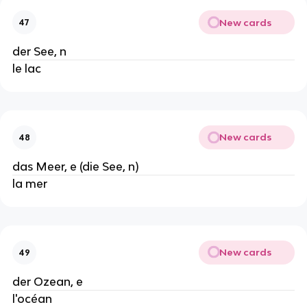
New cards
47
der See, n
le lac
New cards
48
das Meer, e (die See, n)
la mer
New cards
49
der Ozean, e
l'océan