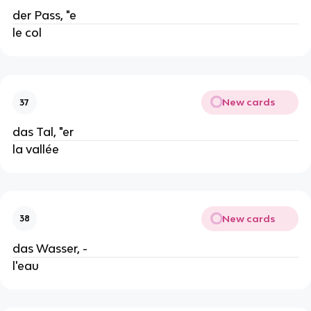
der Pass, "e
le col
New cards
37
das Tal, "er
la vallée
New cards
38
das Wasser, -
l'eau