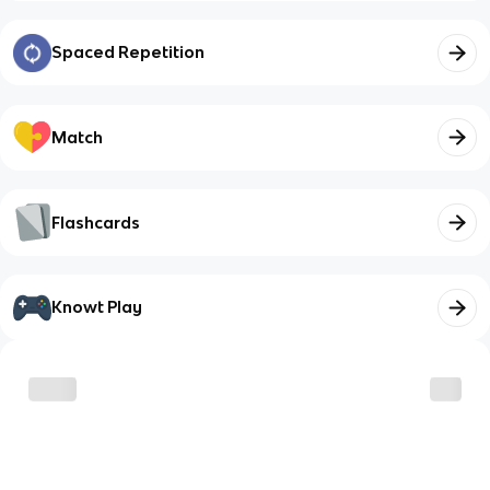
Spaced Repetition
Match
Flashcards
Knowt Play