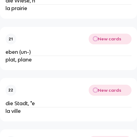
die Wiese, n
la prairie
New cards
21
eben (un-)
plat, plane
New cards
22
die Stadt, "e
la ville