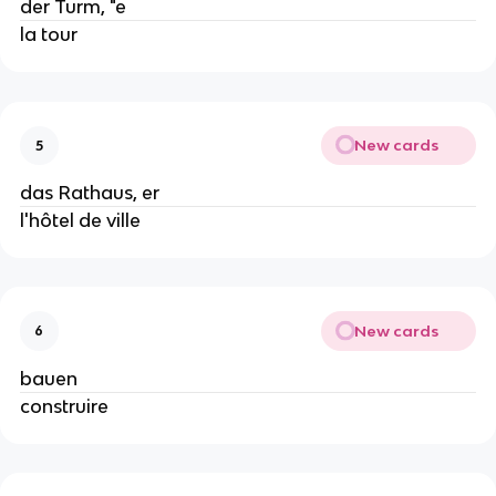
der Turm, "e
la tour
New cards
5
das Rathaus, er
l'hôtel de ville
New cards
6
bauen
construire