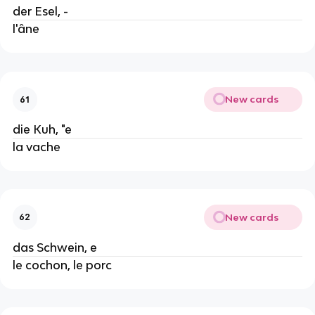
der Esel, -
l'âne
New cards
61
die Kuh, "e
la vache
New cards
62
das Schwein, e
le cochon, le porc