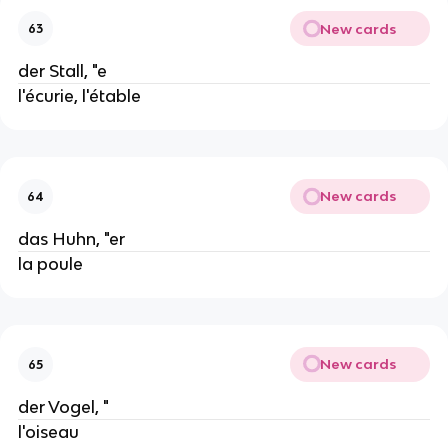
New cards
63
der Stall, "e
l'écurie, l'étable
New cards
64
das Huhn, "er
la poule
New cards
65
der Vogel, "
l'oiseau