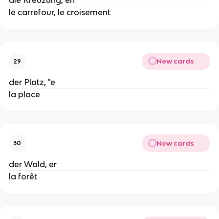
die Kreuzung, en
le carrefour, le croisement
New cards
29
der Platz, "e
la place
New cards
30
der Wald, er
la forêt