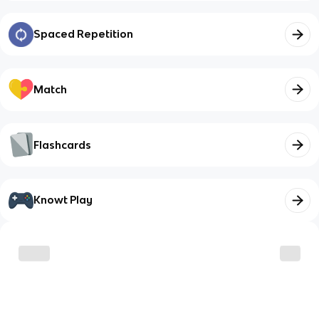
Spaced Repetition
Match
Flashcards
Knowt Play