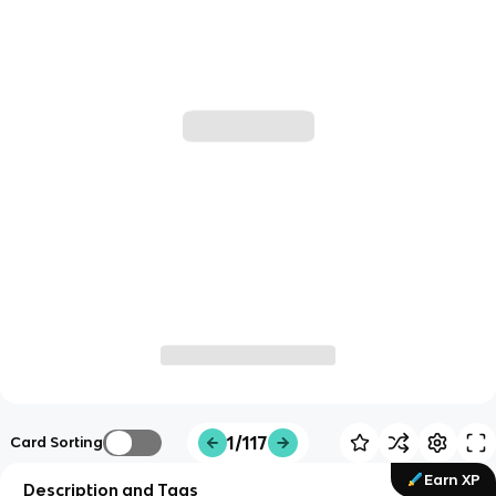
1/117
Card Sorting
Earn XP
Description and Tags