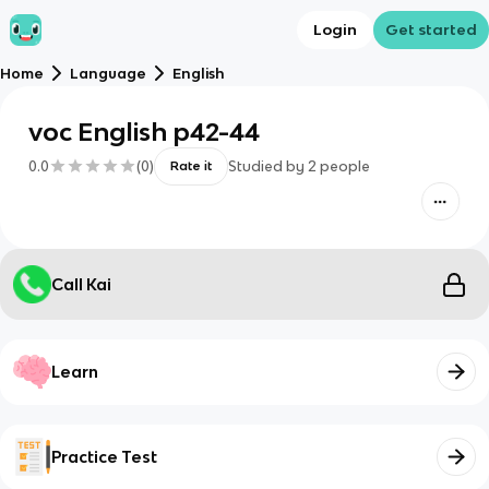
Login
Get started
Home
Language
English
voc English p42-44
0.0
(
0
)
Studied by
2
people
Rate it
Call Kai
Learn
Practice Test