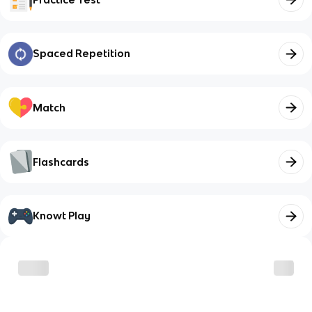
Spaced Repetition
Match
Flashcards
Knowt Play