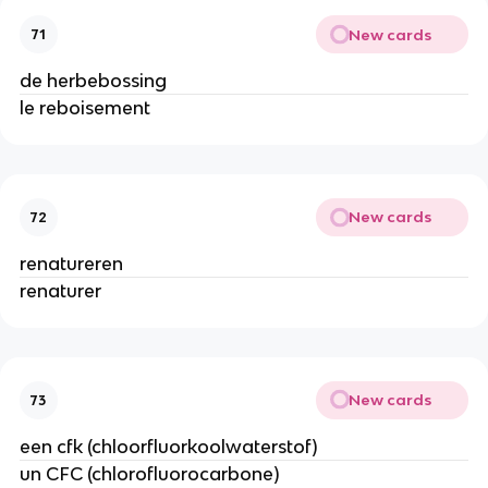
New cards
71
de herbebossing
le reboisement
New cards
72
renatureren
renaturer
New cards
73
een cfk (chloorfluorkoolwaterstof)
un CFC (chlorofluorocarbone)