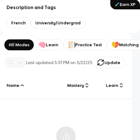
Earn XP
Description and Tags
French
University/Undergrad
All Modes
Learn
Practice Test
Matching
Last updated
3:37 PM
on
3/22/23
Update
Name
Mastery
Learn