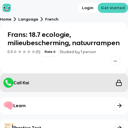
Login
Get started
Home
Language
French
Frans: 18.7 ecologie,
milieubescherming, natuurrampen
0.0
(
0
)
Studied by
1
person
Rate it
Call Kai
Learn
Practice Test