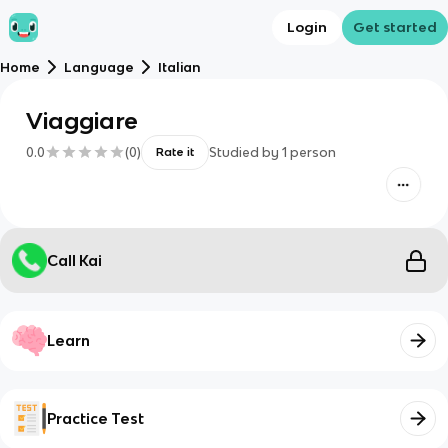
Login
Get started
Home
Language
Italian
Viaggiare
0.0
(
0
)
Studied by
1
person
Rate it
Call Kai
Learn
Practice Test