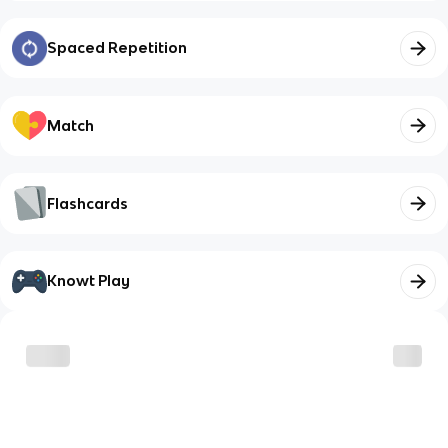
Spaced Repetition
Match
Flashcards
Knowt Play