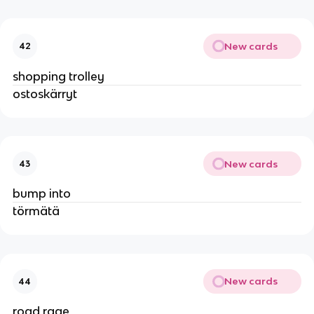
New cards
42
shopping trolley
ostoskärryt
New cards
43
bump into
törmätä
New cards
44
road rage