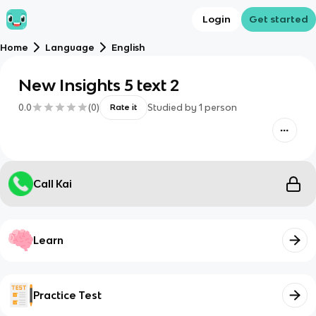
Login
Get started
Home
Language
English
New Insights 5 text 2
0.0
(
0
)
Studied by
1
person
Rate it
Call Kai
Learn
Practice Test