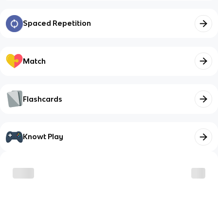
Spaced Repetition
Match
Flashcards
Knowt Play