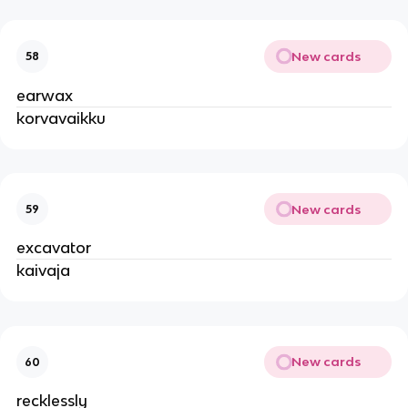
New cards
58
earwax
korvavaikku
New cards
59
excavator
kaivaja
New cards
60
recklessly