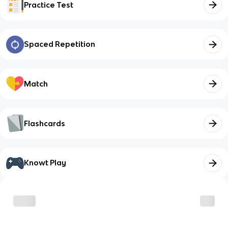
Practice Test
Spaced Repetition
Match
Flashcards
Knowt Play