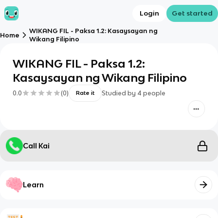
Login
Get started
WIKANG FIL - Paksa 1.2: Kasaysayan ng
Home
Wikang Filipino
WIKANG FIL - Paksa 1.2:
Kasaysayan ng Wikang Filipino
0.0
(
0
)
Studied by
4
people
Rate it
Call Kai
Learn