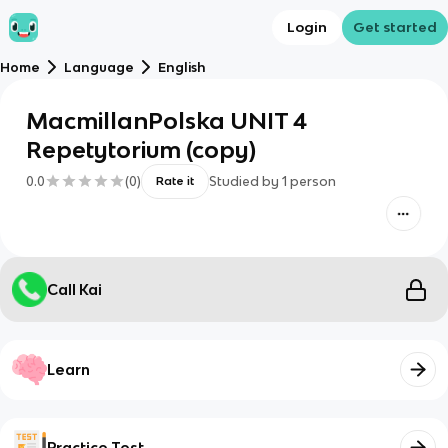
Login
Get started
Home
Language
English
MacmillanPolska UNIT 4
Repetytorium (copy)
0.0
(
0
)
Studied by
1
person
Rate it
Call Kai
Learn
Practice Test