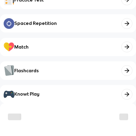
Spaced Repetition
Match
Flashcards
Knowt Play