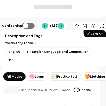
1/147
Card Sorting
Earn XP
Description and Tags
Vocabulary Theme 2
English
AP English Language and Composition
1st
All Modes
Learn
Practice Test
Matching
Last updated
4:50 PM
on
11/14/22
Update