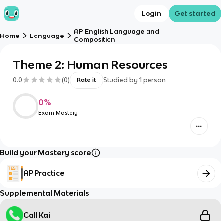
Login
Get started
AP English Language and
Home
Language
Composition
Theme 2: Human Resources
0.0
(
0
)
Studied by
1
person
Rate it
0
%
Exam Mastery
Build your Mastery score
AP Practice
Supplemental Materials
Call Kai