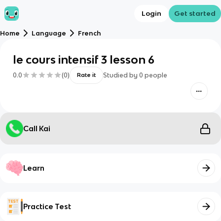
Login
Get started
Home
Language
French
le cours intensif 3 lesson 6
0.0
(
0
)
Studied by
0
people
Rate it
Call Kai
Learn
Practice Test