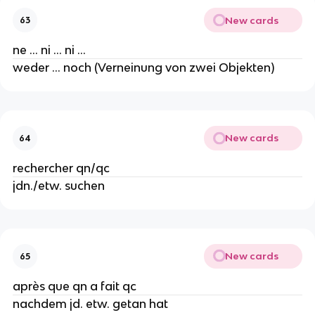
New cards
63
ne ... ni ... ni ...
weder ... noch (Verneinung von zwei Objekten)
New cards
64
rechercher qn/qc
jdn./etw. suchen
New cards
65
après que qn a fait qc
nachdem jd. etw. getan hat