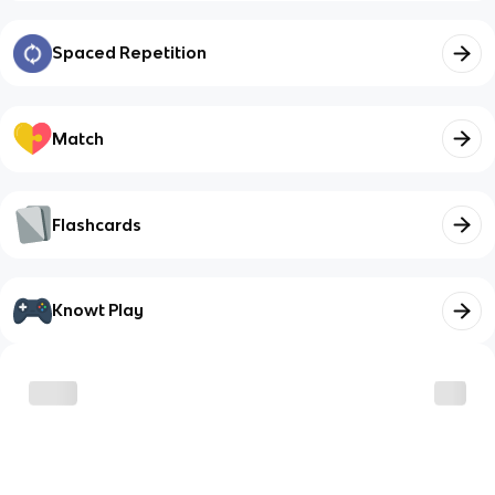
Spaced Repetition
Match
Flashcards
Knowt Play