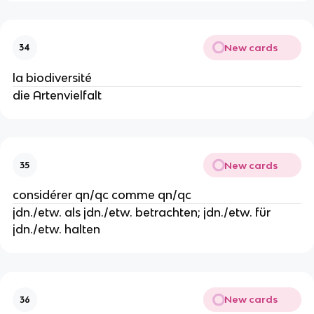
New cards
34
la biodiversité
die Artenvielfalt
New cards
35
considérer qn/qc comme qn/qc
jdn./etw. als jdn./etw. betrachten; jdn./etw. für
jdn./etw. halten
New cards
36