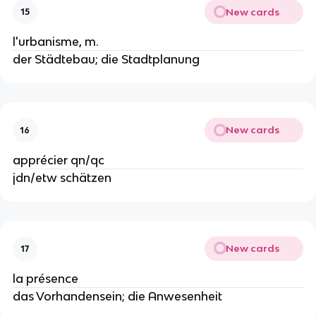
New cards
15
l'urbanisme, m.
der Städtebau; die Stadtplanung
New cards
16
apprécier qn/qc
jdn/etw schätzen
New cards
17
la présence
das Vorhandensein; die Anwesenheit