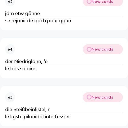
New cards
63
jdm etw gönne
se réjouir de qqch pour qqun
New cards
64
der Niedriglohn, "e
le bas salaire
New cards
65
die Steißbeinfistel, n
le kyste pilonidal interfessier