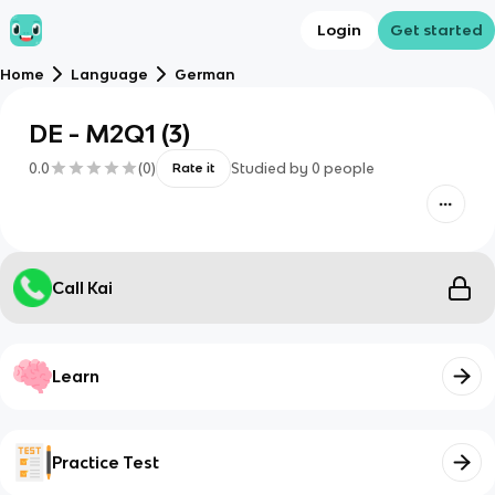
Login
Get started
Home
Language
German
DE - M2Q1 (3)
0.0
(
0
)
Studied by
0
people
Rate it
Call Kai
Learn
Practice Test