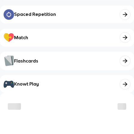
Spaced Repetition
Match
Flashcards
Knowt Play