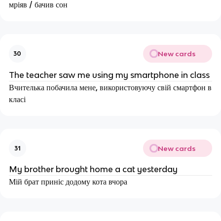
мріяв / бачив сон
New cards
30
The teacher saw me using my smartphone in class
Вчителька побачила мене, використовуючу свій смартфон в
класі
New cards
31
My brother brought home a cat yesterday
Мій брат приніс додому кота вчора