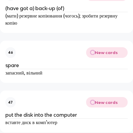
(have got a) back-up (of)
(мати) резервне копіювання (чогось); зробити резервну
копію
New cards
46
spare
запасний, вільний
New cards
47
put the disk into the computer
вставте диск в комп'ютер