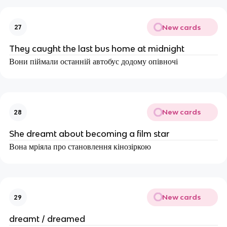
New cards
27
They caught the last bus home at midnight
Вони піймали останній автобус додому опівночі
New cards
28
She dreamt about becoming a film star
Вона мріяла про становлення кінозіркою
New cards
29
dreamt / dreamed