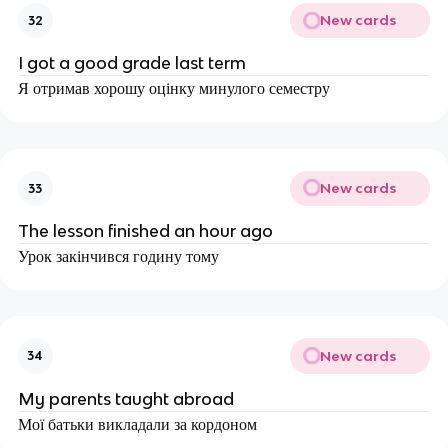
New cards
32
I got a good grade last term
Я отримав хорошу оцінку минулого семестру
New cards
33
The lesson finished an hour ago
Урок закінчився годину тому
New cards
34
My parents taught abroad
Мої батьки викладали за кордоном