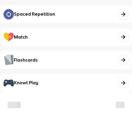
Spaced Repetition
Match
Flashcards
Knowt Play