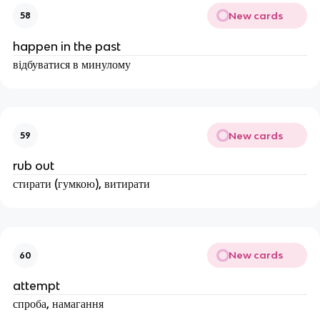
New cards
58
happen in the past
відбуватися в минулому
New cards
59
rub out
стирати (гумкою), витирати
New cards
60
attempt
спроба, намагання