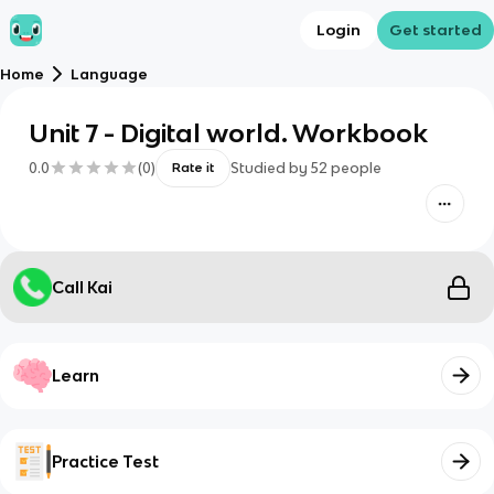
Login
Get started
Home
Language
Unit 7 - Digital world. Workbook
0.0
(
0
)
Studied by
52
people
Rate it
Call Kai
Learn
Practice Test