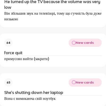
He turned up the TV because the volume was very
low
Він збільшив звук на телевізорі, тому що гучність була дуже
низькою
New cards
64
force quit
примусово вийти (закрити)
New cards
65
She's shutting down her laptop
Вона є вимикаюча свій ноутбук