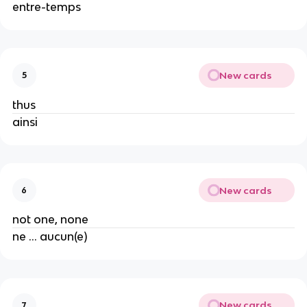
entre-temps
New cards
5
thus
ainsi
New cards
6
not one, none
ne ... aucun(e)
New cards
7