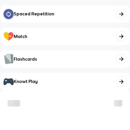
Spaced Repetition
Match
Flashcards
Knowt Play