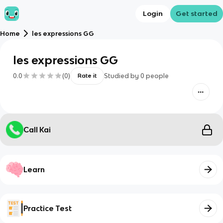
Login
Get started
Home
les expressions GG
les expressions GG
0.0
(
0
)
Studied by
0
people
Rate it
Call Kai
Learn
Practice Test