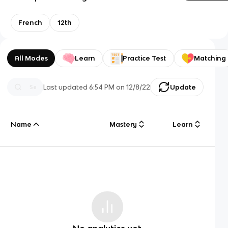
French
12th
All Modes
Learn
Practice Test
Matching
Last updated
6:54 PM
on
12/8/22
Update
Name
Mastery
Learn