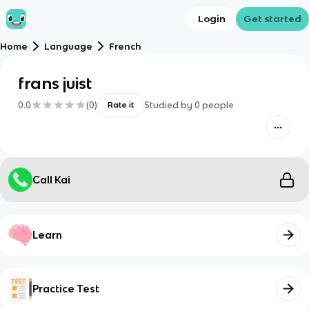
Login
Get started
Home
Language
French
frans juist
0.0
(
0
)
Studied by
0
people
Rate it
Call Kai
Learn
Practice Test