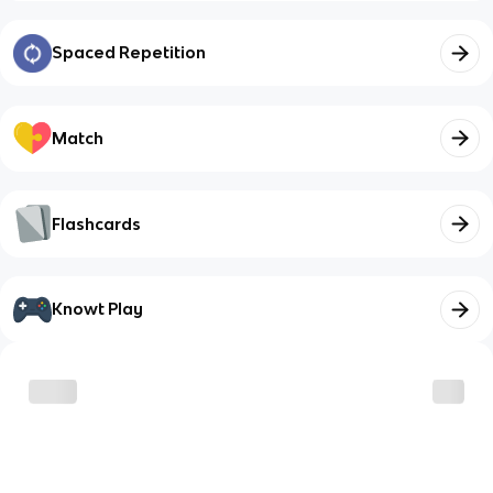
Spaced Repetition
Match
Flashcards
Knowt Play