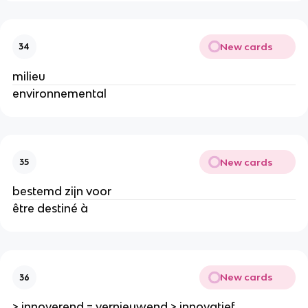
New cards
34
milieu
environnemental
New cards
35
bestemd zijn voor
être destiné à
New cards
36
> innoverend = vernieuwend > innovatief