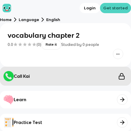
Login
Get started
Home
Language
English
vocabulary chapter 2
0.0
(
0
)
Studied by
0
people
Rate it
Call Kai
Learn
Practice Test