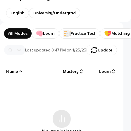
English
University/Undergrad
All Modes
Learn
Practice Test
Matching
Last updated
8:47 PM
on
1/23/23
Update
Name
Mastery
Learn