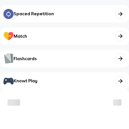
Spaced Repetition
Match
Flashcards
Knowt Play